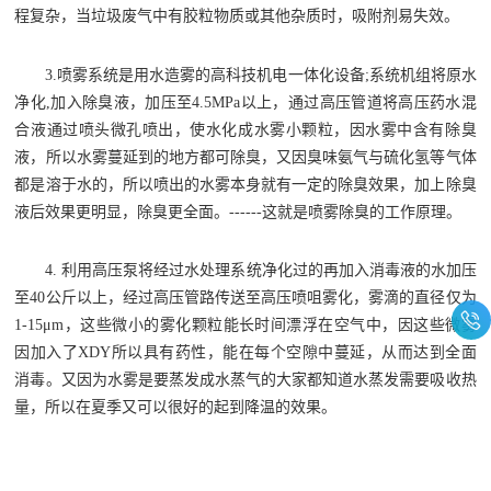
程复杂，当垃圾废气中有胶粒物质或其他杂质时，吸附剂易失效。
3.喷雾系统是用水造雾的高科技机电一体化设备;系统机组将原水
净化,加入除臭液，加压至4.5MPa以上，通过高压管道将高压药水混
合液通过喷头微孔喷出，使水化成水雾小颗粒，因水雾中含有除臭
液，所以水雾蔓延到的地方都可除臭，又因臭味氨气与硫化氢等气体
都是溶于水的，所以喷出的水雾本身就有一定的除臭效果，加上除臭
液后效果更明显，除臭更全面。------这就是喷雾除臭的工作原理。
4.
利用高压泵将经过水处理系统净化过的再加入消毒液的水加压
至
40公斤以上，经过高压管路传送至高压喷咀雾化，雾滴的直径仅为
1-15μm，这些微小的雾化颗粒能长时间漂浮在空气中，因这些微雾
因加入了XDY所以具有药性，能在每个空隙中蔓延，从而达到全面
消毒。又因为水雾是要蒸发成水蒸气的大家都知道水蒸发需要吸收热
量，所以在夏季又可以很好的起到降温的效果。