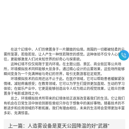
在这个幻境中，人们仿佛置身于一片朦胧的仙境。周围的一切都被轻柔的云
雾所笼罩，若隐若现，让人产生一种恍若隔世的感觉。这种体验不仅令人心驰神
往，更能够激发人们对未知世界的好奇心与探索欲。
这种幻境不仅仅局限于室内环境。在主题公园、景区、商业街区等公共场
所，环境模拟技术同样能够大显身手。通过精心设计的云雾效果，这些场所能够
瞬间变身为一个充满神秘与奇幻的世界，吸引无数游客驻足观赏。
环境模拟技术的应用还远不止于此。在医疗领域，它可以帮助患者缓解紧张
情绪，减轻疼痛感受；在教育领域，它可以为学生们提供更加直观、生动的学习
体验；在娱乐产业中，它更是能够创造出令人叹为观止的视觉效果，让观众仿佛
置身于电影或游戏之中。
总之，环境模拟技术所带来的幻境体验正逐渐改变着我们的生活。它让我们
有机会在日常生活中体验到那些曾经只存在于想象中的美好事物。随着技术的不
断进步和应用领域的不断拓展，我们有理由相信，未来的生活将会变得更加丰富
多彩、充满惊喜。
上一篇：
人造雾设备是夏天公园降温的好“武器”