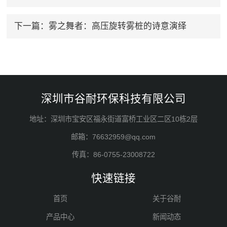
下一篇：
雾之舞者：高压旋转雾桩的诗意演绎
深圳市谷耐环保科技有限公司
地址：深圳市宝安区福永街道富桥工业区二区10栋2层
邮箱：76632959@qq.com
传真：86-0755-23008722
快速链接
首页
关于谷耐
产品中心
新闻动态