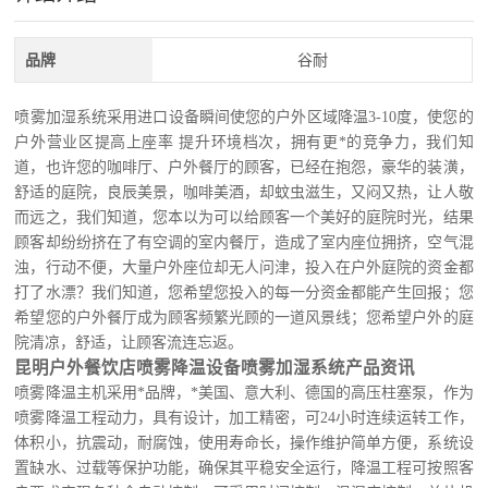
品牌
谷耐
喷雾加湿系统采用进口设备瞬间使您的户外区域降温3-10度，使您的
户外营业区提高上座率 提升环境档次，拥有更*的竞争力，我们知
道，也许您的咖啡厅、户外餐厅的顾客，已经在抱怨，豪华的装潢，
舒适的庭院，良辰美景，咖啡美酒，却蚊虫滋生，又闷又热，让人敬
而远之，我们知道，您本以为可以给顾客一个美好的庭院时光，结果
顾客却纷纷挤在了有空调的室内餐厅，造成了室内座位拥挤，空气混
浊，行动不便，大量户外座位却无人问津，投入在户外庭院的资金都
打了水漂？我们知道，您希望您投入的每一分资金都能产生回报；您
希望您的户外餐厅成为顾客频繁光顾的一道风景线；您希望户外的庭
院清凉，舒适，让顾客流连忘返
。
昆明户外餐饮店喷雾降温设备喷雾加湿系统产品资讯
喷雾降温主机采用*品牌，*美国、意大利、德国的高压柱塞泵，作为
喷雾降温工程动力，具有设计，加工精密，可24小时连续运转工作，
体积小，抗震动，耐腐蚀，使用寿命长，操作维护简单方便，系统设
置缺水、过载等保护功能，确保其平稳安全运行，降温工程可按照客