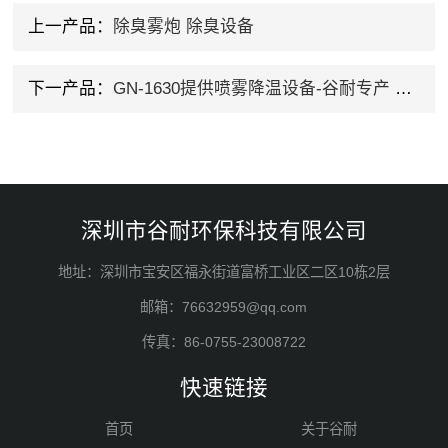
上一产品：
除臭雾炮 除臭设备
下一产品：
GN-1630提供喷雾降温设备-谷耐专产 除臭设备
深圳市谷耐环保科技有限公司
地址：深圳市宝安区福永街道富桥工业区二区10栋2层
邮箱：76632959@qq.com
传真：86-0755-23008722
快速链接
首页
关于谷耐