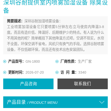
深圳谷耐提供室内喷雾加湿设备 除臭设
备
简要描述：
深圳谷耐加湿喷雾设备：
工业喷雾加湿设备它只要喷雾5分钟左右立马使房内降温3-8
度。而且有造价低、降温好、后期维护少的特点。有人说为什么
不用其他的呢？简单概括下其他降温方式吧，空调不现实，水帘
不全面，环保空调不省电，风机只有换气的手段。选择谷耐喷雾
设备，不仅低碳环保，而且还有技术出色安装团队。
产品型号：
GN-1800
厂商性质：
生产厂家
更新时间：
2026-07-20
访 问 量：
3340
产品咨询
联系我们
产品目录
/ PRODUCT MENU