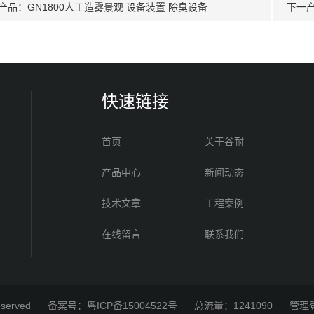
产品：
GN1800人工造雾景观 设备装置 除臭设备
下一
快速链接
首页
关于谷耐
产品中心
新闻动态
技术文章
工程案例
在线留言
联系我们
eserved
备案号：粤ICP备15004522号
总流量：1241090
管理