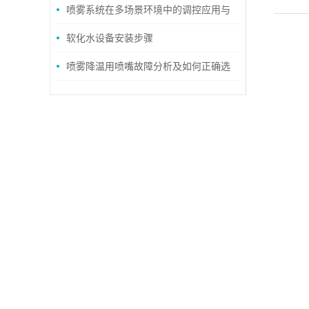
来怎样的便利
喷雾系统在多场景环境中的调控应用与
技术创新
软化水设备安装步骤
喷雾降温用喷嘴故障分析及如何正确选
购