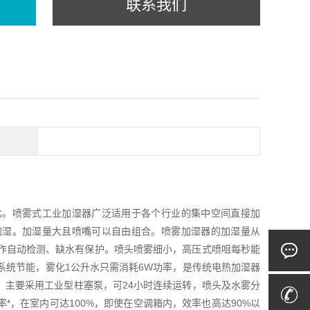
联系我们
比。喷雾式工业加湿器广泛适用于各个行业的集中空间直接加
加湿。加湿量大且喷嘴可以自由组合。喷雾加湿器的加湿量从
电机运作自动检测、缺水有保护。喷头喷雾细小，高压式喷咀每秒能
湿系统节能，雾化1公升水只需消耗6W功率，是传统电热加湿器
，主要采用工业型柱塞泵，可24小时连续运转，喷头及水雾分
，在室内可达100%，即使在空调箱内，效率也高达90%以