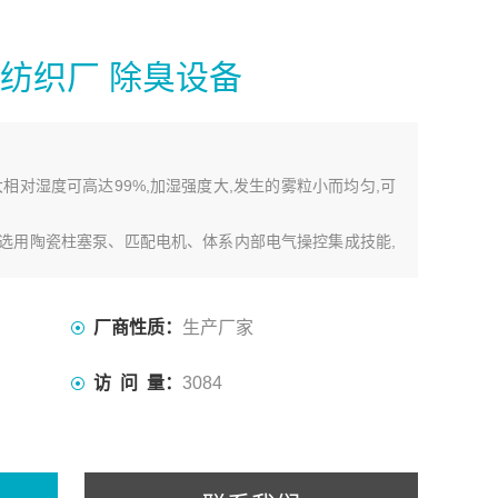
纺织厂 除臭设备
相对湿度可高达99%,加湿强度大,发生的雾粒小而均匀,可
选用陶瓷柱塞泵、匹配电机、体系内部电气操控集成技能,
套外置微米级净水过滤器可更换,维护简略,操作便利。
厂商性质：
生产厂家
访 问 量：
3084