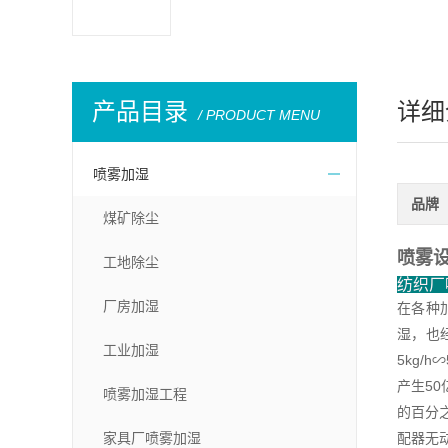
产品目录
详细
/ PRODUCT MENU
喷雾加湿
品牌
煤矿除尘
喷雾
工地除尘
纺织厂
厂房加湿
在各种
湿，也
工业加湿
5kg
产生5
喷雾加湿工程
的百分
家具厂喷雾加湿
配器无