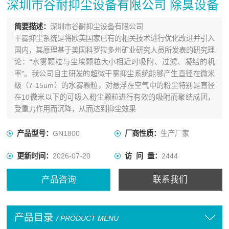
深圳市谷耐抑尘设备有限公司 除臭设备
简要描述：
深圳市谷耐抑尘设备有限公司
干雾抑尘系统是将欧美国家已有的相关技术进行优化改进并引入
国内，其原理基于美国科罗拉多州矿业研究人员所发表的研究理
论：“水雾颗粒与尘埃颗粒大小相近时吸附、过滤、凝结的机
率"。我公司自主研发的超微干雾抑尘系统能够产生直径在微米
级（7-15um）的水雾颗粒，对悬浮在空气中的粉尘特别是直径
在10微米以下的可吸入粉尘颗粒进行有效的吸附而聚结成团，
受重力作用而沉降，从而达到抑尘效果
产品型号：
GN1800
厂商性质：
生产厂家
更新时间：
2026-07-20
访 问 量：
2444
产品咨询
联系我们
产品目录
/ PRODUCT MENU