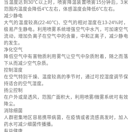
当温度达到30℃以上时，喷雾降温装置喷雾15分钟后，3米
范围内温度会降低4℃左右，体感温度会降低6℃左右。
减少静电
大气的温度较高(22-40℃)、空气的相对湿度在13-24%时，
极易产生静电。利用喷雾系统增强空气中水汽，可加速空气
流动，增加负离子在空气中的含量，中和正离子，减少静电
的发生。
净化空气
降低空气中有害物质利用雾气让空气中杂质附着，随之而落
下从而减少空气杂质。
控制湿度
在空气特别干燥、温度较高的季节时，通过可控湿度调节保
持适合的空气湿度。
扬尘控制
在户外或是透风，范围广面积大，利用喷雾/微雾系统可有效
降尘。
消除细菌
人群密集地区容易携带病菌，在疫情或者流感高发时，加入
药水可减少细菌传播播。
有益健康