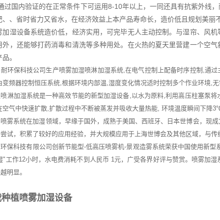
是通过国内验证的在正常条件下可运用8-10年以上，一同还具有抗紫外线
肥、、省时省力又省水，在经济效益上本产品寿命长，造价低且规划美丽
雾加湿设备系统造价低，经济实用，可完毕无人主动控制。与湿帘、风机
用外，还能够打药消毒和清洗等多种用处。在火热的夏天里营建一个空气
产品。
谷耐环保科技公司生产喷雾加湿喷淋加湿系统,在电气控制上配备时序控制,通
由变频器控制恒压系统,根据环境内部温,湿度变化情况适时控制多个作业环境,无需
喷淋加湿系统是一种高效节能的新型加湿设备,以水为原料,利用高压柱塞泵将水加
在空气中快速扩散,扩散过程中不断被蒸发并吸收大量热能, 环境温度瞬间下降3℃
，喷雾系统在加湿领域，早缘于国外，成熟于美国、西班牙、日本世博会，现成
尝试，积累了较好的应用经验，并大规模应用于上海世博会及其他区域，与传统加
环保科技有限公司创新节能型-低高压喷雾机-景观造雾系统荣获中国使用新型
湿"工作12小时，水电费消耗不到人民币 1元，广受各界好评与赞赏。喷雾加湿
果越明显。
栽种植喷雾加湿设备