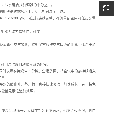
一，气水混合式加湿器的十分之一。
用率高达90%以上，空气相对湿度可达。
h-1600kg/h，可进行连续调整，在流量范围内可任意配置
配器无动力易损件，可靠。
及风管中空气吸收，缩短了雾粒被空气吸收的距离。适合于加
可用温湿度自动感应系统控制。
时以毒雾持续5-15分钟。全场熏蒸，将空气中的剂持续吸入
的量。
平均的籍由叶、茎、根，直接快速吸收，加速成长。另一特色
些微量元素之追加处理。
米，雾粒1-15微米，设备在封闭时不滴水，也不会过火湿，进口