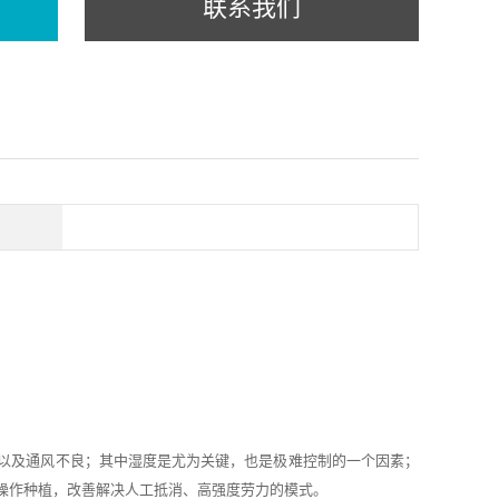
联系我们
以及通风不良；其中湿度是尤为关键，也是极难控制的一个因素；
的操作种植，改善解决人工抵消、高强度劳力的模式。