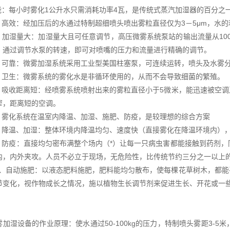
能：每小时雾化1公升水只需消耗功率4瓦，是传统式蒸汽加湿器的百分之
效：经加压后的水通过特制超细喷头喷出雾粒直径仅为3－5μm，水的利
湿量大：加湿量大且可任意调节，高压微雾系统泵站的输出流量从100kg/
，通过调节水泵的转速，即可对喷嘴的压力和流量进行精确的调节。
靠：微雾加湿系统采用工业型美国柱塞泵，可连续运转，喷头及水雾分
生：微雾系统的雾化水是非循环使用的，从而不会导致细菌的繁殖。
收距离短：经喷雾系统喷射出来的雾粒直径小于5微米，能迅速被空调
窄，距离短的空调。
化系统在温室内降温、加湿、施肥、防疫，是较理想的综合方案
温、加湿：整体环境内降温均匀、速度快（直接雾化在降温环境内），
疫：直接均匀密布满整个场内（*）让每一只病虫害都能接触到药剂，同
内，内外夹攻。人员不必立于现场，无危险性，比传统节约三分之一以上
自动施肥：以液态肥料施肥，肥料能均匀散布，使每棵花草树木，都能
节变化，视作物成长之情况，施以植物生长调节剂来促进生长、开花或一
加湿设备的作业原理：使水通过50-100kg的压力，特制喷头雾距3-5