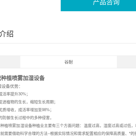
产品咨询
介绍
谷耐
栽种植喷雾加湿设备
湿设备优势：
成活率提升30%；
促进植物的生长，缩短生长周期；
优质增收，成活率增加至98%；
的防御生长过程中的多种侵害，
栽种植喷雾加湿设备种植业主要有三个方面问题：温度过高，湿度过高或过低，
就需要借助科学合理的方法--根据实际情况和需求配置相应的保障高质量、*