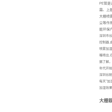
PE管
霜、上
大棚喷
尘等作
能环保
深圳市
控制器,
喷雾加湿
嘴喷出,
据了解
年代开始
深圳谷耐
每天"加
加湿效
大棚