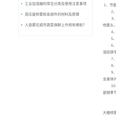
工业加湿器的常见分类及使用注意事项
1、节
2、高
高压旋转雾桩各部件的材料及原理
3、加
人造雾在超市蔬菜保鲜上作用有哪些？
喷雾头
4、可
5、卫
6、吸
湿段狭
7、雾
8、降
9、防
虫害体
10、
是随季
大棚喷雾