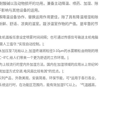
，耐酸碱以及动物损坏的功用。兼备主动降温、喷药、加湿、除
不影响与其他设备的运用。
等降温设备协作、替换运用作用更佳，除了具有降温增湿和除
新鲜、舒适、凉爽的温室。跋涉温室作物的产值。是牢靠的节
过主机面板任意设定喷雾时间间隔；也可通过传感信号输送主机电脑
人工值守,*实现自动控制。|;
压至7兆帕以上,加湿终端将粒径3-10μm的水雾颗粒由特制的喷
~8℃,给人们带来一个更为舒适的工作环境。|;
为上较流行的室内外加湿方法。国内在加湿领域的应用从上世纪90
湿方式空调,电风扇比较有其*的优点。|;
系列产品，外款美观、安装简易、环保节能，可*运用于各行各业，
系统运行时，在功能区范围内，能有效加湿5℃以上。 “气温越高，