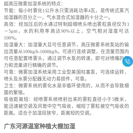
超高压微雾加湿系统的特点：
节能：每小时雾化1公升水只需消耗功率4瓦，是传统式蒸汽
加湿器的百分之一，气水混合式加湿器的十分之一。
高效：经加压后的水通过特制超细喷头喷出雾粒直径仅为3
－5μm，水的利用率高达90%以上，空气相对湿度可达
100%。
加湿量大：加湿量大且可任意调节，高压微雾系统泵站的输
出流量从100kg/h-1600kg/h，可进行连续调整，在流量范围内
可任意配置喷雾头，通过调节水泵的转速，即可对喷嘴的压
力和流量进行精确的调节。
可靠：微雾加湿系统采用工业型美国柱塞泵，可连续运转，
喷头及水雾分配器无动力易损件，可靠。
卫生：微雾系统的雾化水是非循环使用的，从而不会导致细
菌的繁殖。
吸收距离短：经喷雾系统喷射出来的雾粒直径小于5微米，
能迅速被空调及风管中空气吸收，缩短了雾粒被空气吸收的
距离。适合于加湿段狭窄，距离短的空调。
广东河源温室种植大棚加湿