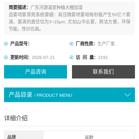
简要描述：
广东河源温室种植大棚加湿
造雾喷雾景观系统雾细：高压微雾喷雾咀每秒能产生50亿个雾
滴，雾滴的直径仅为3~15μm, 尤如山中云雾，简洁方便，环保
节能，性价比高。
产品型号：
厂商性质：
生产厂家
更新时间：
2026-07-21
访 问 量：
2191
产品咨询
联系我们
产品目录
/ PRODUCT MENU
详细介绍
品牌
谷耐