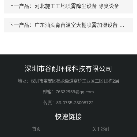
上一产品：
河北施工工地喷雾降尘设备 除臭设备
下一产品：
广东汕头育苗温室大棚喷雾加湿设备 除臭设备
深圳市谷耐环保科技有限公司
地址：深圳市宝安区福永街道富桥工业区二区10栋2层
邮箱：76632959@qq.com
传真：86-0755-23008722
快速链接
首页
关于谷耐