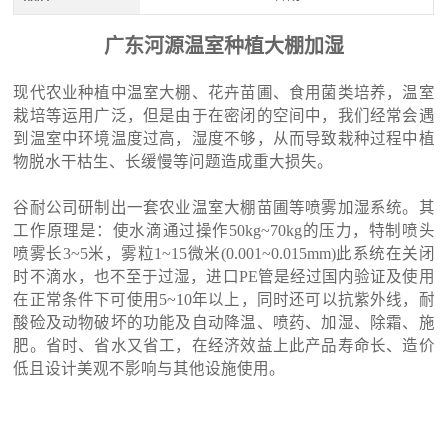
广东河源温室种植大棚加湿
现代农业种植中温室大棚、花卉苗圃、食用菌类培养，温室
栽培等运用广泛，但是由于在密闭的空间中，我们经常会遇
到温室中环境温度过高，湿度不够，从而导致栽种过程中植
物脱水干枯生、长缓慢等问题造成重大损失。
谷耐公司研制出一套农业温室大棚苗圃等喷雾加湿系统。其
工作原理是：使水滴通过操作50kg~70kg的压力，特制喷头
喷雾长3~5米，雾粒1~15微米(0.001~0.015mm)此系统在关闭
时不滴水，也不至于过湿，进口PE管是经过国内验证及使用
在正常条件下可使用5~10年以上，同时还可以抗紫外线，耐
酸硷及动物破坏的功能及自动降温、喷药、加湿、除霜、施
肥。省时、省水又省工，在经济效益上此产品寿命长、造价
低且设计美观不影响与其他设施使用。