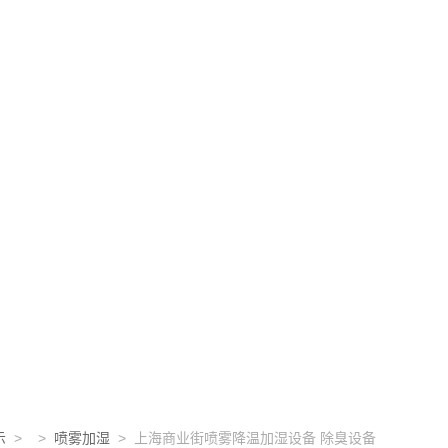
示
> >
喷雾加湿
> 上海商业街喷雾降温加湿设备 除臭设备