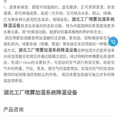
方
1．造景和保湿：雾既可轻盈婉约，虚无飘渺，又可溟溟漠漠，浩浩
漫漫，即可单独成景，自成一方天地，又可结合水系、假山、绿植、
湖北工厂喷雾加湿系统
灯光等各种元素而形态各异，相得益彰。
降温设备
其变化多端的形态和功能，将为中国园林的景观意境更添
水墨元素。其*的保湿功能，能更好的兼具植物的养护和生长；
高压喷雾加湿器是将加湿器的过滤器、泵机组、控制箱安装在车间
或机房内，喷雾系统（喷嘴、管道）等安装在车间顶部的一种等焓加
湖北工厂喷雾加湿系统降温设备
湿方式。
这种加湿方式是将自来
水经加湿器主机增压并通过超细过滤后，经过特制的喷嘴雾化高速喷
出，形成5~10um的水雾粒子，
与流动的空气进行热湿交换，吸收空
气中的热量，汽化、蒸发，使空气的湿度增加，实现对空气的加湿处
理同时起到降温控制粉尘的作用。 高压喷雾加湿器可独立对车间降
温加湿喷液。
湖北工厂喷雾加湿系统降温设备
产品咨询