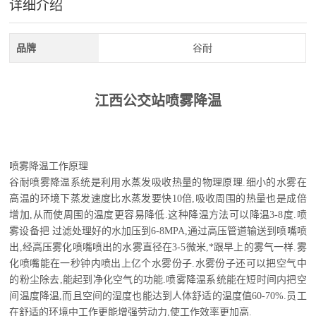
详细介绍
品牌
谷耐
江西公交站喷雾降温
喷雾降温工作原理
谷耐喷雾降温系统是利用水蒸发吸收热量的物理原理.细小的水雾在
高温的环境下蒸发速度比水蒸发要快10倍,吸收周围的热量也是成倍
增加,从而使周围的温度更容易降低.这种降温方法可以降温3-8度.喷
雾设备把 过滤处理好的水加压到6-8MPA,通过高压管道输送到喷嘴喷
出,经高压雾化喷嘴喷出的水雾直径在3-5微米,*跟早上的雾气一样.雾
化喷嘴能在一秒钟内喷出上亿个水雾份子.水雾份子还可以把空气中
的粉尘除去,能起到净化空气的功能.喷雾降温系统能在短时间内把空
间温度降温,而且空间的湿度也能达到人体舒适的温度值60-70%.员工
在舒适的环境中工作更能增强劳动力,使工作效率更加高.