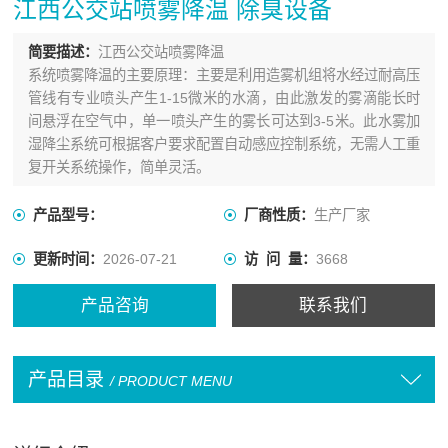
江西公交站喷雾降温 除臭设备
简要描述：
江西公交站喷雾降温
系统喷雾降温的主要原理：主要是利用造雾机组将水经过耐高压
管线有专业喷头产生1-15微米的水滴，由此激发的雾滴能长时
间悬浮在空气中，单一喷头产生的雾长可达到3-5米。此水雾加
湿降尘系统可根据客户要求配置自动感应控制系统，无需人工重
复开关系统操作，简单灵活。
产品型号：
厂商性质：
生产厂家
更新时间：
2026-07-21
访 问 量：
3668
产品咨询
联系我们
产品目录
/ PRODUCT MENU