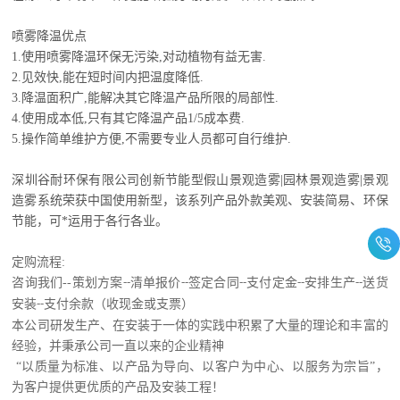
喷雾降温优点
1.使用喷雾降温环保无污染,对动植物有益无害.
2.见效快,能在短时间内把温度降低.
3.降温面积广,能解决其它降温产品所限的局部性.
4.使用成本低,只有其它降温产品1/5成本费.
5.操作简单维护方便,不需要专业人员都可自行维护.
深圳谷耐环保有限公司创新节能型假山景观造雾|园林景观造雾|景观
造雾系统荣获中国使用新型，该系列产品外款美观、安装简易、环保
节能，可*运用于各行各业。
定购流程
:
咨询我们
--
策划方案
清单报价
签定合同
支付定金
安排生产
送货
--
--
--
--
--
安装
支付余款（收现金或支票）
--
本公司研发生产、在安装于一体的实践中积累了大量的理论和丰富的
经验，并秉承公司一直以来的企业精神
“以质量为标准、以产品为导向、以客户为中心、以服务为宗旨”，
为客户提供更优质的产品及安装工程！