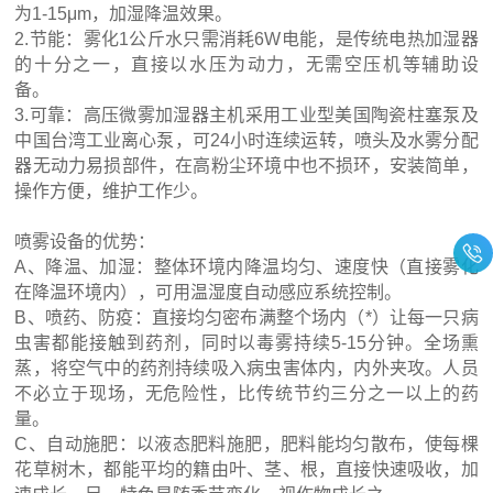
为1-15μm，加湿降温效果。
2.节能：雾化1公斤水只需消耗6W电能，是传统电热加湿器
的十分之一，直接以水压为动力，无需空压机等辅助设
备。
3.可靠：高压微雾加湿器主机采用工业型美国陶瓷柱塞泵及
中国台湾工业离心泵，可24小时连续运转，喷头及水雾分配
器无动力易损部件，在高粉尘环境中也不损环，安装简单，
操作方便，维护工作少。
喷雾设备的优势：
A、降温、加湿：整体环境内降温均匀、速度快（直接雾化
在降温环境内），可用温湿度自动感应系统控制。
B、喷药、防疫：直接均匀密布满整个场内（*）让每一只病
虫害都能接触到药剂，同时以毒雾持续5-15分钟。全场熏
蒸，将空气中的药剂持续吸入病虫害体内，内外夹攻。人员
不必立于现场，无危险性，比传统节约三分之一以上的药
量。
C、自动施肥：以液态肥料施肥，肥料能均匀散布，使每棵
花草树木，都能平均的籍由叶、茎、根，直接快速吸收，加