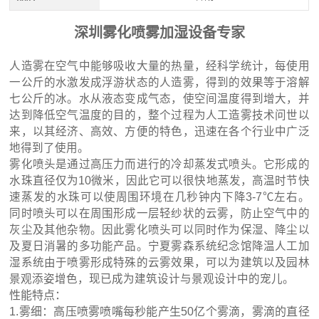
深圳雾化喷雾加湿设备专家
人造雾在空气中能够吸收大量的热量，经科学统计，每使用
一公斤的水激发成浮游状态的人造雾，得到的效果等于溶解
七公斤的冰。水从液态变成气态，使空间温度得到增大，并
达到降低空气温度的目的，整个过程为人工造雾技术问世以
来，以其经济、高效、方便的特色，迅速在各个行业中广泛
地得到了使用。
雾化喷头是通过高压力而进行的冷却蒸发式喷头。它形成的
水珠直径仅为10微米，因此它可以很快地蒸发，高温时节快
速蒸发的水珠可以使周围环境在几秒钟内下降3-7℃左右。
同时喷头可以在周围形成一层轻纱状的云雾，防止空气中的
灰尘及其他杂物。因此雾化喷头可以同时作为保湿、降尘以
及夏日消暑的多功能产品。宁夏雾森系统纪念馆降温人工加
湿系统由于喷雾形成特殊的云雾效果，可以为建筑以及园林
景观添姿增色，现已成为建筑设计与景观设计中的宠儿。
性能特点：
1.雾细：高压喷雾喷嘴每秒能产生50亿个雾滴，雾滴的直径