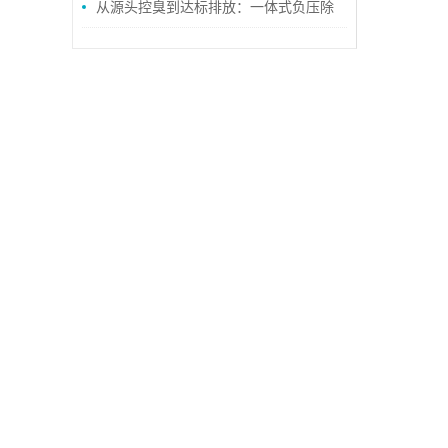
安装便捷性与运维成本优势
从源头控臭到达标排放：一体式负压除
臭设备在污水处理厂的应用