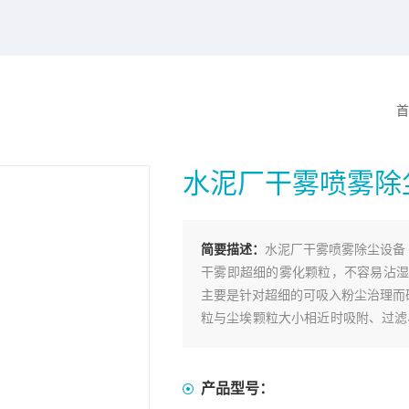
首
水泥厂干雾喷雾除
简要描述：
水泥厂干雾喷雾除尘设备
干雾即超细的雾化颗粒，不容易沾湿
主要是针对超细的可吸入粉尘治理而研
粒与尘埃颗粒大小相近时吸附、过滤
细的雾化颗粒。
产品型号：