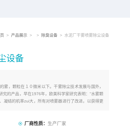
页
>
产品展示
> >
除臭设备
> 水泥厂干雾喷雾除尘设备
尘设备
的雾，颗粒在１０微米以下。干雾除尘技术发展与国外，
究的产品，早在1976年，欧美科学家研究表明：“水雾颗
、凝结的机率zui大，所有对喷雾器进行了改进，以获得更
厂商性质：
生产厂家