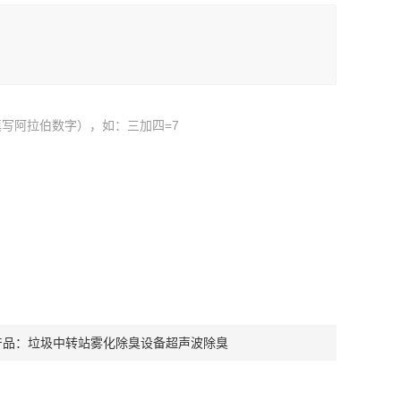
写阿拉伯数字），如：三加四=7
产品：
垃圾中转站雾化除臭设备超声波除臭