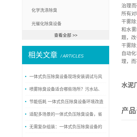
治理而
化学洗涤除臭
所有对
干雾除
光催化除臭设备
和水雾
查看全部 >>
题，改
干雾除
相关文章
自动化
/ ARTICLES
理，而
一体式负压除臭设备现场安装调试与风
水泥
量不足故障处理方案
喷雾除臭设备适合哪些场所？污水站、
垃圾站异味治理设备详解
节能低耗 一体式负压除臭设备环境改造
产品
价值
适配多场景的一体式负压除臭设备，省
心安装、节能运行更具实用价值
无需复杂组装：一体式负压除臭设备的