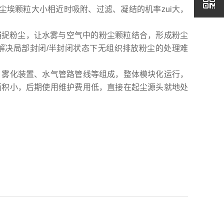
尘埃颗粒大小相近时吸附、过滤、凝结的机率zui大，
来捕捉粉尘，让水雾与空气中的粉尘颗粒结合，形成粉尘
解决局部封闭/半封闭状态下无组织排放粉尘的处理难
、雾化装置、水气管路管线等组成，整体模块化运行，
面积小，后期使用维护费用低，直接在起尘源头就地处