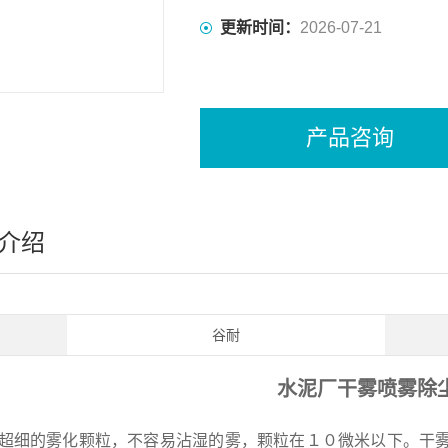
更新时间：
2026-07-21
产品咨询
介绍
谷耐
水泥厂干雾喷雾除
超细的雾化颗粒，不容易沾湿的雾，颗粒在１０微米以下。干