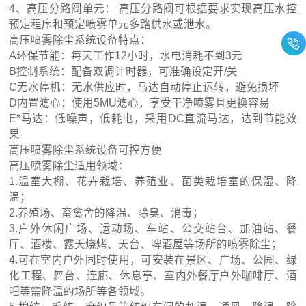
4、高压分路阀单元： 高压分路阀可根据要求实现高压水控
预定程序和预定喷雾单元多路供水或泄水。
高压喷雾除尘系统设备特点：
A环保节能：每天工作12小时，水电消耗不到3元
B控制系统：配备双调计时器，可准确设定开/关
C无水停机：无水供应时，马达自动停止运转，避免损坏
D内置滤心：使用5MU滤心，享受干净喷雾且更换容易
E*马达：低噪声，低耗电，采用DC直流马达，达到节能效
果
高压喷雾除尘系统设备可控方便
高压喷雾除尘适用领域：
1.温室大棚、花卉栽培、养殖业、菌类栽培室的保湿、降
温；
2.养殖场、畜禽舍的降温、除臭、消毒；
3.户外休闲广场、运动场、车站、公交站台、加油站、餐
厅、酒楼、露天烧烤、天台、啤酒屋等场所的喷雾除尘；
4.可在室内户外同时使用，可安装在景区、广场、公园、绿
化工程、舞台、连廊、休息亭、室内外餐厅户外咖啡厅、酒
吧等需降温的场所等各领域。