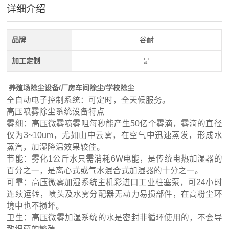
详细介绍
品牌
谷耐
加工定制
是
养殖场除尘设备/厂房车间除尘/学校除尘
全自动电子控制系统：可定时，全天候服务。
高压喷雾除尘系统设备特点
雾细：高压微雾喷雾咀每秒能产生50亿个雾滴，雾滴的直径
仅为3~10um，尤如山中云雾，在空气中迅速蒸发，形成水
蒸汽，加湿降温效果较佳。
节能：雾化1公斤水只需消耗6W电能，是传统电热加湿器的
百分之一，是离心式或气水混合式加湿器的十分之一。
可靠：高压微雾加湿系统主机彩进口工业柱塞泵，可24小时
连续运转，喷头及水雾分配器无动力易损部件，在高粉尘环
境中也不损坏。
卫生：高压微雾加湿系统的水是密封非循环使用的，不会导