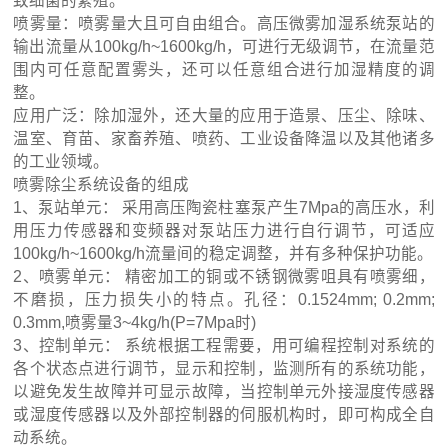
致细菌的繁殖。
喷雾量：喷雾量大且可自由组合。高压微雾加湿系统泵站的
输出流量从100kg/h~1600kg/h，可进行无级调节，在流量范
围内可任意配置雾头，还可以任意组合进行加湿精度的调
整。
应用广泛：除加湿外，还大量的应用于造景、压尘、除味、
温室、育苗、家畜养殖、喷药、工业设备降温以及其他诸多
的工业领域。
喷雾除尘系统设备的组成
1、泵站单元： 采用高压陶瓷柱塞泵产生7Mpa的高压水，利
用压力传感器和变频器对泵站压力进行自行调节，可适应
100kg/h~1600kg/h流量间的稳定调整，并有多种保护功能。
2、喷雾单元： 精密加工的铜或不锈钢微雾咀具有喷雾细，
不磨损，压力损失小的特点。孔径：0.1524mm; 0.2mm;
0.3mm,喷雾量3~4kg/h(P=7Mpa时)
3、控制单元： 系统根据工程需要，用可编程控制对系统的
各个状态点进行调节，显示和控制，监测所有的系统功能，
以避免发生故障并可显示故障，当控制单元外接湿度传感器
或湿度传感器以及外部控制器的伺服机构时，即可构成全自
动系统。