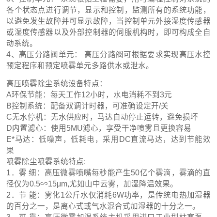
各个状态点进行调节，显示和控制，监测所有的系统功能，
以避免发生故障并可显示故障，当控制单元外接湿度传感器
或湿度传感器以及外部控制器的伺服机构时，即可构成全自
动系统。
4、高压分路阀单元： 高压分路阀可根据要求实现高压水控
预定程序和预定喷雾单元多路供水或泄水。
高压喷雾除尘系统设备特点：
A环保节能：每天工作12小时，水电消耗不到3元
B控制系统：配备双调计时器，可准确设定开/关
C无水停机：无水供应时，马达自动停止运转，避免损坏
D内置滤心：使用5MU滤心，享受干净喷雾且更换容易
E*马达：低噪声，低耗电，采用DC直流马达，达到节能效
果
喷雾除尘喷雾系统特点:
1．雾 细：高压微雾喷嘴每秒能产生50亿个雾滴，雾滴的直
径仅为0.5∽15μm,尤如山中云雾，加湿降温效果。
2．节 能：雾化1公斤水仅消耗6W功率，是传统电热加湿器
的百分之一，是离心式或气水混合式加湿器的十分之一。