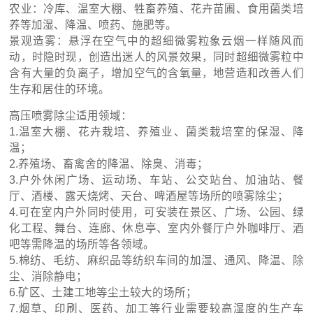
农业：冷库、温室大棚、牲畜养殖、花卉苗圃、食用菌类培
养等加湿、降温、喷药、施肥等。
景观造雾：悬浮在空气中的超细微雾粒象云烟一样随风而
动，时隐时现，创造出迷人的风景效果，同时超细微雾粒中
含有大量的负离子，增加空气的含氧量，地营造和改善人们
生存和居住的环境。
高压喷雾除尘适用领域：
1.温室大棚、花卉栽培、养殖业、菌类栽培室的保湿、降
温；
2.养殖场、畜禽舍的降温、除臭、消毒；
3.户外休闲广场、运动场、车站、公交站台、加油站、餐
厅、酒楼、露天烧烤、天台、啤酒屋等场所的喷雾除尘；
4.可在室内户外同时使用，可安装在景区、广场、公园、绿
化工程、舞台、连廊、休息亭、室内外餐厅户外咖啡厅、酒
吧等需降温的场所等各领域。
5.棉纺、毛纺、麻织品等纺织车间的加湿、通风、降温、除
尘、消除静电；
6.矿区、土建工地等尘土较大的场所；
7.烟草、印刷、医药、加工等行业需要较高湿度的生产车