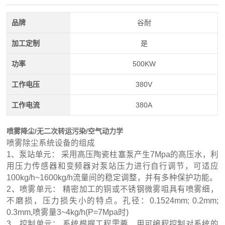
品牌
谷耐
加工定制
是
功率
500KW
工作电压
380V
工作电流
380A
喷雾降尘/无二次转运污染/空气动力学
喷雾除尘系统设备的组成
1、泵站单元： 采用高压陶瓷柱塞泵产生7Mpa的高压水，利
用压力传感器和变频器对泵站压力进行自行调节，可适应
100kg/h~1600kg/h流量间的稳定调整，并有多种保护功能。
2、喷雾单元： 精密加工的铜或不锈钢微雾咀具有喷雾细，
不磨损，压力损失小的特点。孔径：0.1524mm; 0.2mm;
0.3mm,喷雾量3~4kg/h(P=7Mpa时)
3、控制单元： 系统根据工程需要，用可编程控制对系统的