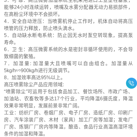
3．可 靠：高压微雾加湿系统主机采用进口工业型柱塞泵，
能够24小时连续运转，喷嘴及水雾分配器无动力易损部件，
在高粉尘环境中不会损坏。
4．安全自动泄压：当喷雾机停止工作时，机体自动将高压
喷管的压力释放，防止喷头滴水。
5．自动缺水断电系统：防止因无水时泵空转现象，提高泵
寿命。
6．卫 生：高压微雾系统的水是密封非循环使用的，不会导
致细菌的繁殖。
7．加湿量: 加湿量大且喷嘴可以自由组合。加湿量从
5kg/h∽900kg/h进行无级调节。
8．加湿效率高达95%以上。
高压喷雾除尘产品应用领域:
“喷雾除尘”可运用于包括食品加工、餐饮场所、市政广场、
加油站、农畜牧等多达17个行业，平均降温6摄氏度，降温
效果非常明显，发展前景非常广阔。
工业：纺织厂房、卷烟厂房、电子厂房、造纸厂房、印刷厂
房、汽车涂装厂房、木材（家具）加工厂房等加湿；发电厂
厂房、炼钢厂厂房内等降温，酿造、食品行业高温高湿环境
条件的加湿和降温。