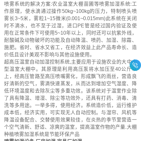
喷雾系统的解决方案:农业温室大棚苗圃等喷雾加湿系统:工
作原理，使水滴通过操作50kg~100kg的压力，特制喷头喷
雾长3~5米，雾粒1~15微米(0.001~0.015mm)此系统在关闭
时不滴水，也不至于过湿，进口PE管是经过国内验证及使
用在正常条件下可使用5~10年以上，同时还可以抗紫外线，
耐酸碱及动物破坏的功能及自动降温、喷药、加湿、除霜、
施肥。省时、省水又省工，在经济效益上此产品寿命长、造
价低且设计美观不影响与其他设施使用。
超高压温室自动加湿控制系统,主要应用于设施农业的大中小
型温室大棚中。其原理是利用高压泵将水加压至40公斤以
上，经高压管路至高压喷嘴雾化，形成飘飞的雨丝，营造良
好清新的空气，雾滴快速蒸发，从而达到增加空气湿度、降
低环境温度和去除灰尘等多重功效。该系统对于温室作业除
了具有降温、增湿、除尘等功效外，还具有打药、消毒、清
洗等多用途。一举多得，使用经济。系统造价低，运行维护
成本低，经济实用，可实现无人自动控制。与湿帘、风机等
降温设备配合、交替使用效果较佳，在炎热的季节里营造一
个空气清新、舒适、凉爽的温室，提高温室作物的产量.大棚
种植喷雾加湿系统是节能环保产品