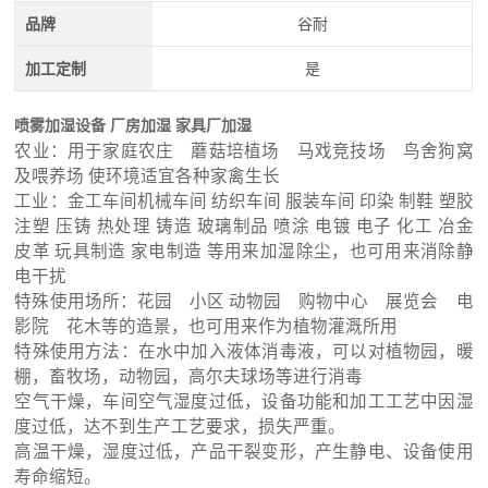
品牌
谷耐
加工定制
是
喷雾加湿设备 厂房加湿 家具厂加湿
农业：用于家庭农庄 蘑菇培植场 马戏竞技场 鸟舍狗窝
及喂养场 使环境适宜各种家禽生长
工业：金工车间机械车间 纺织车间 服装车间 印染 制鞋 塑胶
注塑 压铸 热处理 铸造 玻璃制品 喷涂 电镀 电子 化工 冶金
皮革 玩具制造 家电制造 等用来加湿除尘，也可用来消除静
电干扰
特殊使用场所：花园 小区 动物园 购物中心 展览会 电
影院 花木等的造景，也可用来作为植物灌溉所用
特殊使用方法：在水中加入液体消毒液，可以对植物园，暖
棚，畜牧场，动物园，高尔夫球场等进行消毒
空气干燥，车间空气湿度过低，设备功能和加工工艺中因湿
度过低，达不到生产工艺要求，损失严重。
高温干燥，湿度过低，产品干裂变形，产生静电、设备使用
寿命缩短。