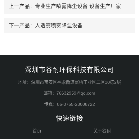
上一产品：
专业生产喷雾降尘设备 设备生产厂家
下一产品：
人造雾喷雾降温设备
深圳市谷耐环保科技有限公司
地址：深圳市宝安区福永街道富桥工业区二区10栋2层
邮箱：76632959@qq.com
传真：86-0755-23008722
快速链接
首页
关于谷耐