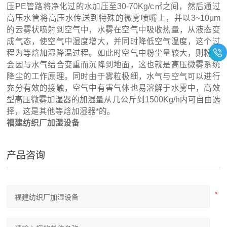
压PE管路将净化过的水加压至30-70Kg/c㎡之间，然后通过
高压水管将高压水传送到特殊的微雾喷嘴上，并以3~10μm
的云雾状喷射到空气中，水雾在空气中吸收热量，从液态变
成气态，使空气中湿度增大，并同时降低空气温度，这个过
程为等焓加湿降温过程。如此时空气中粉尘量较大，则粉尘
会因与水气结合变重而沉降到地面，这也就是高压微雾系统
降尘的工作原理。同时由于雾粒极细，水气与空气可以进行
充分有效的接触，空气中有害气体也易溶解于水雾中，高效
型高压微雾加湿器的加湿量从几公斤到1500Kg/h内可自由选
择，这是其他等焓加湿器*的。
福建纺织厂加湿设备
产品咨询