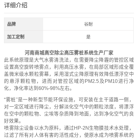
详细介绍
品牌
谷耐
加工定制
是
河南商城高空除尘高压雾桩系统生产厂家
此系统原理是大气水雾清洗法，在需要降尘降霾的管控区域
设置高空旋转喷雾点，利用高压水雾，在局部区域形成全覆
盖微米级水颗粒雾幕，采用湿式尘降原理有效降低漂浮空中
的悬浮颗粒物，进而对管控区域的PM2.5及PM10进行净
化，净化率达到60%-98%左右。
“雾桩"是一种新型节能环保设施，可安装在主干道路一侧，
对一定区域进行降尘，分解淡化空气中的颗粒浓度，将漂浮
在空中的颗粒物、尘埃等杂质降到地面，达到净化空气的良
好效果。
喷雾除尘设备以水为原料，通过HP-2N生物膜技术水处理，
过滤了所有对人体有害的活性成分，使原水成为喷雾系统的