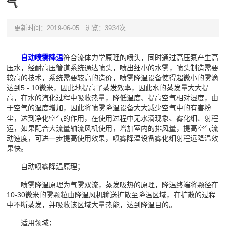
气
更新时间：2019-06-05
浏览：3934次
自动喷雾降温
符合流体力学原理的喷头，同时通过高压泵产生高
压水，经耐高压管道系统通达喷头，喷出细小的水雾，喷头制造需要
较高的技术，系统需要较高的造价，喷雾降温设备使得超微小的雾滴
达到5 - 10微米，因此地提高了蒸发效率，因此水的蒸发量大大提
高，在水的汽化过程中吸收热量，降低温度、提高空气相对湿度，由
于空气的湿度增加，因此将喷雾降温设备大大减少空气中的有害粉
尘，达到净化空气的作用，在使用过程中无水滴现象、雾化细、射程
运，如果配合大流量轴流风机使用，增加室内的排风量，提高空气流
动速度，可进一步提高使用效果，喷雾降温设备雾化细射程远降温效
果快。
自动喷雾降温原理；
喷雾降温原理为气雾双流，蒸发吸热的原理，降温终端将颗径在
10-30微米的雾颗粒由降温风机输送扩散至降温区域，在扩散的过程
中不断蒸发，并吸收该区域大量热能，达到降温目的。
适用领域；