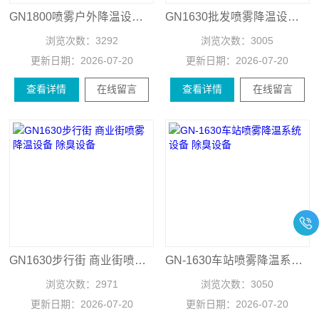
GN1800喷雾户外降温设备批发 除臭设备
GN1630批发喷雾降温设备 除臭设备
浏览次数：
3292
浏览次数：
3005
更新日期：
2026-07-20
更新日期：
2026-07-20
查看详情
在线留言
查看详情
在线留言
GN1630步行街 商业街喷雾降温设备 除臭设备
GN-1630车站喷雾降温系统设备 除臭设备
浏览次数：
2971
浏览次数：
3050
更新日期：
2026-07-20
更新日期：
2026-07-20