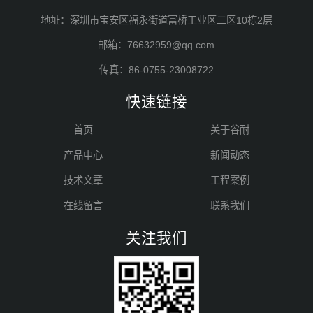
地址：深圳市宝安区福永街道富桥工业区二区10栋2层
邮箱：76632959@qq.com
传真：86-0755-23008722
快速链接
首页
关于谷耐
产品中心
新闻动态
技术文章
工程案例
在线留言
联系我们
关注我们