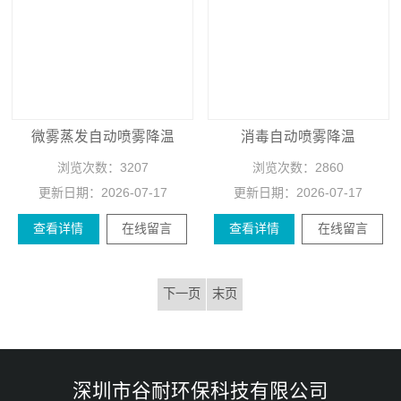
微雾蒸发自动喷雾降温
消毒自动喷雾降温
浏览次数：
3207
浏览次数：
2860
更新日期：
2026-07-17
更新日期：
2026-07-17
查看详情
在线留言
查看详情
在线留言
下一页
末页
深圳市谷耐环保科技有限公司