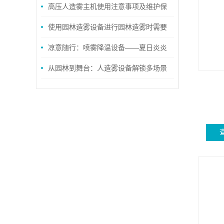
高压人造雾主机使用注意事项及维护保
养
使用园林造雾设备进行园林造雾时需要
注意哪些细节？
凉意随行：喷雾降温设备——夏日炎炎
中的清凉使者
从园林到舞台：人造雾设备解锁多场景
应用密码