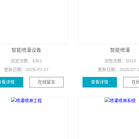
智能喷灌设备
智能喷灌
浏览次数：
4361
浏览次数：
5013
更新日期：
2026-07-17
更新日期：
2026-07-
查看详情
在线留言
查看详情
在