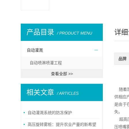
产品目录
详细
/ PRODUCT MENU
自动灌溉
品牌
自动喷淋喷灌工程
查看全部 >>
随着现
相关文章
/ ARTICLES
供相应
是由于
失。
自动灌溉系统的防冻保护
超高压
高压旋转雾桩：提升农业产量的新希望
压喷嘴