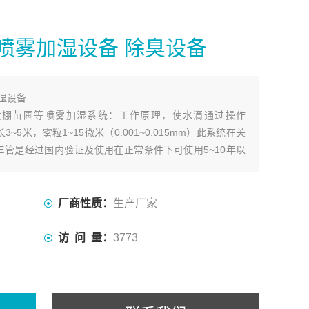
喷雾加湿设备 除臭设备
湿设备
大棚苗圃等喷雾加湿系统：工作原理，使水滴通过操作
3~5米，雾粒1~15微米（0.001~0.015mm）此系统在关
E管是经过国内验证及使用在正常条件下可使用5~10年以
厂商性质：
生产厂家
访 问 量：
3773