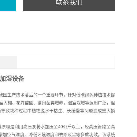
联系我们
加湿设备
我国生产技术落后的一个重要环节，针对低碳绿色种植技术提
温室大棚、花卉苗圃、食用菌类培养，温室栽培等运用广泛，但
而导致栽种过程中植物脱水干枯生、长缓慢等问题造成重大损
原理是利用高压泵将水加压至40公斤以上，经高压管路至高
增加空气湿度、降低环境温度和去除灰尘等多重功效。该系统