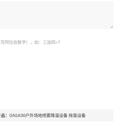
写阿拉伯数字），如：三加四=7
产品：
GN1630户外场地喷雾降温设备 除臭设备