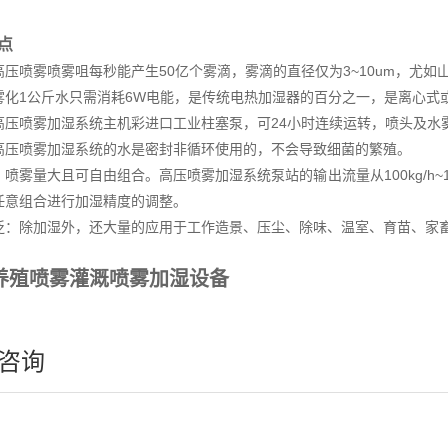
点
高压喷雾喷雾咀每秒能产生50亿个雾滴，雾滴的直径仅为3~10um，尤
雾化1公斤水只需消耗6W电能，是传统电热加湿器的百分之一，是离心式
高压喷雾加湿系统主机彩进口工业柱塞泵，可24小时连续运转，喷头及水
高压喷雾加湿系统的水是密封非循环使用的，不会导致细菌的繁殖。
喷雾量大且可自由组合。高压喷雾加湿系统泵站的输出流量从100kg/h~
任意组合进行加湿精度的调整。
泛：除加湿外，还大量的应用于工作造景、压尘、除味、温室、育苗、家
养殖喷雾灌溉喷雾加湿设备
咨询