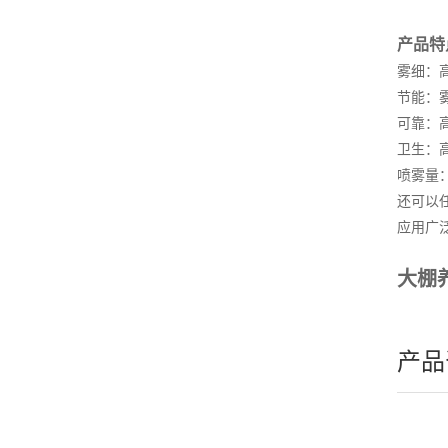
产品特
雾细：
节能：
可靠：
卫生：
喷雾量：
还可以
应用广
大棚
产品