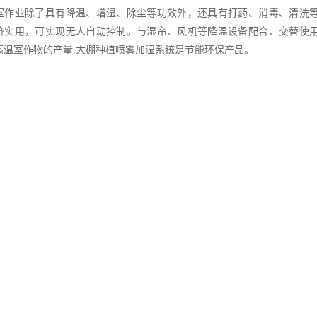
室作业除了具有降温、增湿、除尘等功效外，还具有打药、消毒、清洗
济实用，可实现无人自动控制。与湿帘、风机等降温设备配合、交替使
高温室作物的产量.大棚种植喷雾加湿系统是节能环保产品。