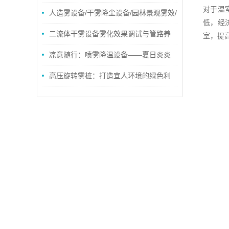
对于温
人造雾设备/干雾降尘设备/园林景观雾效/
低，经
雾森系统——深圳市谷耐环保科技
二流体干雾设备雾化效果调试与管路养
室，提
护实操指南
凉意随行：喷雾降温设备——夏日炎炎
中的清凉使者
高压旋转雾桩：打造宜人环境的绿色利
器