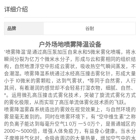
详细介绍
品牌
谷耐
户外场地喷雾降温设备
‘喷雾降温’是通过高压泵加压自来水和5微米雾化喷嘴，将水
瞬间分裂为亿万个微米水分子，形成与云和雾相同的组织结
构，自然地漂浮空中形成云雾状，吸收热空气瞬间蒸发，不
会潮湿。喷雾降温系统通过水经高压撞击雾化针，形成大量
小于 l0微米的雾颗粒，达到气雾状，*等同于自然雾，人行
其间，有着潮润的感觉却不会轻易打湿衣物，细腻、自然、
*。运用微孔高压撞击式雾化技术，突破了旋流式雾化方式
的雾化极限，从而实现了高压单流体雾化技术质的飞跃。
喷雾降温雾森系统造出的雾效在视觉效果上，与自然环境的
雾是毫无差别的。同时在喷雾环境下，有 “空中维生素”之称
的负离子能达到每毫升空气1 0万 一5 0万个，是普通城区的
2000～5000倍，增强人体免疫力，有益身心健康。当水分
子摩擦并气化时，会吸收周边的大量热量，增加空气中的水