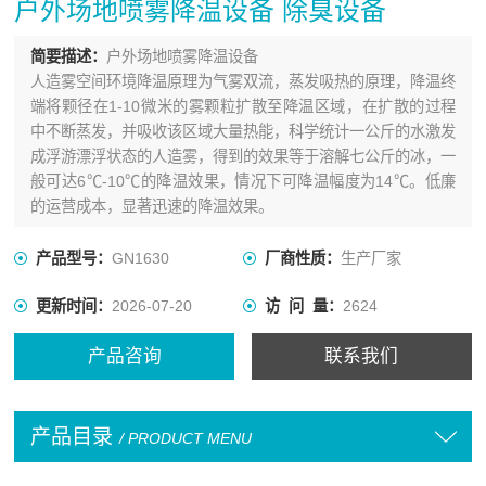
户外场地喷雾降温设备 除臭设备
简要描述：
户外场地喷雾降温设备
人造雾空间环境降温原理为气雾双流，蒸发吸热的原理，降温终
端将颗径在1-10微米的雾颗粒扩散至降温区域，在扩散的过程
中不断蒸发，并吸收该区域大量热能，科学统计一公斤的水激发
成浮游漂浮状态的人造雾，得到的效果等于溶解七公斤的冰，一
般可达6℃-10℃的降温效果，情况下可降温幅度为14℃。低廉
的运营成本，显著迅速的降温效果。
产品型号：
GN1630
厂商性质：
生产厂家
更新时间：
2026-07-20
访 问 量：
2624
产品咨询
联系我们
产品目录
/ PRODUCT MENU