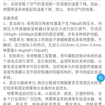
分，这就导致了空气的湿润和一定程度的温度下降。因此，
喷雾降温系统能起到温度下降、除尘、净化空气的效果。
设备组成
1、泵站单元: 采用高压陶瓷柱塞泵产生7Mpa的高压水，利
用压力传感器和变频器对泵站压力进行自行调节，可适应
100kg/h~1600kg/h流量间的稳定调整，并有多种保护功能。
2、喷雾单元: 精密加工的铜或不锈钢微雾咀具有喷雾细，不
磨损，压力损失小的特点。孔径:0.1524mm; 0.2mm; 0.3mm,
喷雾量3~4kg/h(P=7Mpa时)
3、控制单元: 系统根据工程需要，用可编程控制对系统的各
个状态点进行调节，显示和控制，监测所有的系统功能，以
避免发生故障并可显示故障，当控制单元外接湿度传感器或
湿度传感器以及外部控制器的伺服机构时，即可构成全自动
系统。
4、高压分路阀单元: 高压分路阀可根据要求实现高压水控预
定程序和预定喷雾单元多路供水或泄水。
喷雾降温自问世以来，以其经济、高效、方便的特色，在
各个行业得到广泛应用。喷雾降温系统通常包括滤水器、电
磁阀、高压泵、电磁阀输送管道、雾化喷头、控制装置