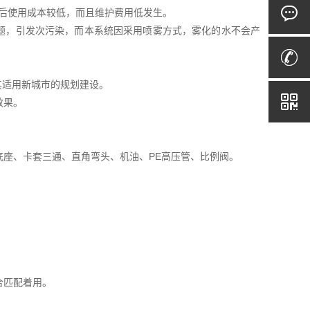
后使用成本较低，而且维护费用低发生。
题，引发次污染，而本系统因采用喷雾方式，雾化的水不会产
其适用新城市的规划建设。
效果。
座、卡套三通、直角弯头、机油、PE高压管、比例阀。
合匹配着用。