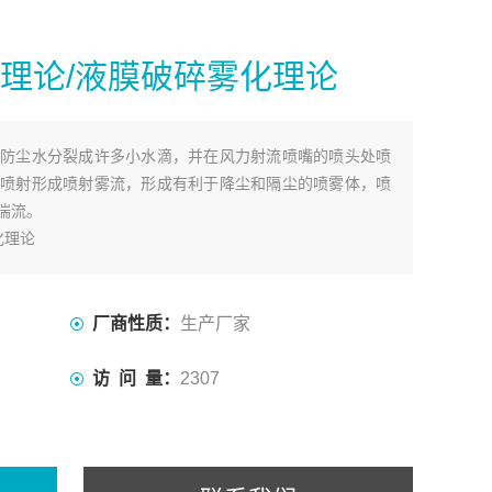
碎理论/液膜破碎雾化理论
防尘水分裂成许多小水滴，并在风力射流喷嘴的喷头处喷
喷射形成喷射雾流，形成有利于降尘和隔尘的喷雾体，喷
湍流。
化理论
厂商性质：
生产厂家
访 问 量：
2307