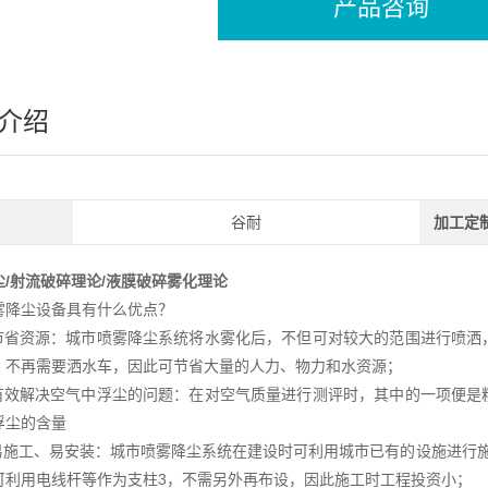
产品咨询
介绍
谷耐
加工定
尘/射流破碎理论/液膜破碎雾化理论
雾降尘设备具有什么优点？
省资源：城市喷雾降尘系统将水雾化后，不但可对较大的范围进行喷洒
，不再需要洒水车，因此可节省大量的人力、物力和水资源；
有效解决空气中浮尘的问题：在对空气质量进行测评时，其中的一项便是
浮尘的含量
施工、易安装：城市喷雾降尘系统在建设时可利用城市已有的设施进行施
可利用电线杆等作为支柱3，不需另外再布设，因此施工时工程投资小；