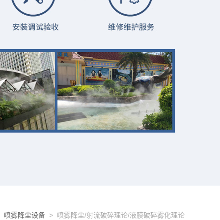
>
喷雾降尘设备
> 喷雾降尘/射流破碎理论/液膜破碎雾化理论