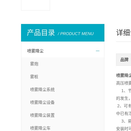
产品目录
详细
/ PRODUCT MENU
喷雾降尘
品牌
雾炮
喷雾降
雾桩
高压喷
喷雾降尘系统
1、节
的发生
喷雾降尘设备
2、可
中已有
喷雾降尘装置
3、易
喷雾降尘车
安装时