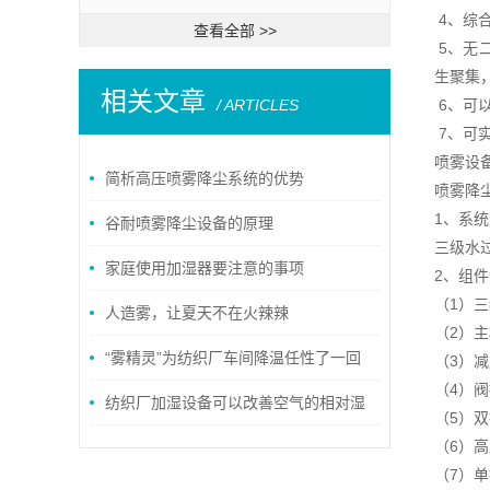
4、综
查看全部 >>
5、无
生聚集
相关文章
/ ARTICLES
6、可
7、可
喷雾设
简析高压喷雾降尘系统的优势
喷雾降
1、系
谷耐喷雾降尘设备的原理
三级水
家庭使用加湿器要注意的事项
2、组
（1）
人造雾，让夏天不在火辣辣
（2）
“雾精灵”为纺织厂车间降温任性了一回
（3）
（4）
纺织厂加湿设备可以改善空气的相对湿
（5）
度，实现生产所需的环境
（6）
（7）