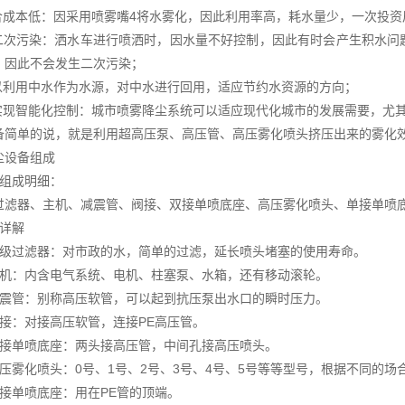
合成本低：因采用喷雾嘴4将水雾化，因此利用率高，耗水量少，一次投资
二次污染：洒水车进行喷洒时，因水量不好控制，因此有时会产生积水问
，因此不会发生二次污染；
以利用中水作为水源，对中水进行回用，适应节约水资源的方向；
实现智能化控制：城市喷雾降尘系统可以适应现代化城市的发展需要，尤
备简单的说，就是利用超高压泵、高压管、高压雾化喷头挤压出来的雾化
尘设备组成
统组成明细：
过滤器、主机、减震管、阀接、双接单喷底座、高压雾化喷头、单接单喷底
件详解
三级过滤器：对市政的水，简单的过滤，延长喷头堵塞的使用寿命。
主机：内含电气系统、电机、柱塞泵、水箱，还有移动滚轮。
减震管：别称高压软管，可以起到抗压泵出水口的瞬时压力。
阀接：对接高压软管，连接PE高压管。
双接单喷底座：两头接高压管，中间孔接高压喷头。
高压雾化喷头：0号、1号、2号、3号、4号、5号等等型号，根据不同的场
单接单喷底座：用在PE管的顶端。