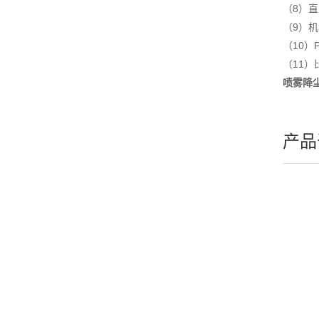
（8）
（9）
（10）
（11
喷雾降
产品