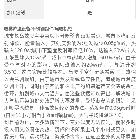
加工定制
是
喷雾降温设备/不锈钢组件/电喷机柜
城市热岛效应主要由以下因素影响:蒸发减少、城市下垫面反
射降低、能量输入。其强度影响为:蒸发减少0.05g/s㎡，热
输入120.9w;城市下垫面反射率降低10%，热输入30w/㎡;人
工能量输入10w/㎡，城市中总热输入增加160.9w/㎡，由于
受空气对流的影响，实际热输入约20w/㎡，计算温升约
3.5℃，这与实际比较相符。当夏季空气流通减缓时，热输
入会急剧增加，由于城市蒸发系统适应性低，造成城市温度
急剧上升，同时由于空调和火电厂的加速运转又会造成恶性
循环，加剧城市大气温升。由这些数据可以得出，解决城市
大气热污染的好办法是增大蒸发量，受城市安装的限制，采
用喷雾系统是一种高效且经济的办法。蒸发量在0.05g/s㎡时
(白天11小时相当于2mm降雨量)，大气平均降温达7℃。
到目前为止，大多数情况下，室外温度无法控制，而很多时
候人们又必须在炎热、沉闷的场所呆上几个小时或更久，如
露天广场、运动场馆、游乐场等等。在这些室外的大环境里