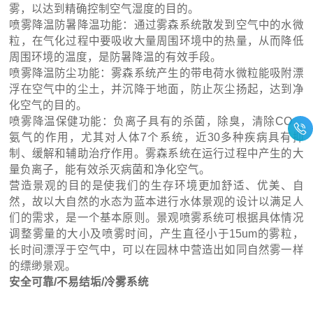
雾，以达到精确控制空气湿度的目的。
喷雾降温防暑降温功能：通过雾森系统散发到空气中的水微
粒，在气化过程中要吸收大量周围环境中的热量，从而降低
周围环境的温度，是防暑降温的有效手段。
喷雾降温防尘功能：雾森系统产生的带电荷水微粒能吸附漂
浮在空气中的尘土，并沉降于地面，防止灰尘扬起，达到净
化空气的目的。
喷雾降温保健功能：负离子具有的杀菌，除臭，清除CO，
氨气的作用，尤其对人体7个系统，近30多种疾病具有抑
制、缓解和辅助治疗作用。雾森系统在运行过程中产生的大
量负离子，能有效杀灭病菌和净化空气。
营造景观的目的是使我们的生存环境更加舒适、优美、自
然，故以大自然的水态为蓝本进行水体景观的设计以满足人
们的需求，是一个基本原则。景观喷雾系统可根据具体情况
调整雾量的大小及喷雾时间，产生直径小于15um的雾粒，
长时间漂浮于空气中，可以在园林中营造出如同自然雾一样
的缥缈景观。
安全可靠/不易结垢/冷雾系统