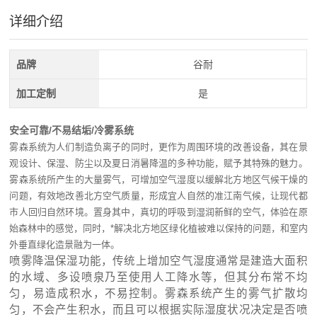
详细介绍
品牌
谷耐
加工定制
是
安全可靠/不易结垢/冷雾系统
雾森系统为人们制造负离子的同时，更作为周围环境的改善设备，其在景
观设计、保湿、防尘以及夏日消暑降温的多种功能，赋予其特殊的魅力。
雾森系统所产生的大量雾气，可增加空气湿度以缓解北方地区气候干燥的
问题，有效地改善北方空气质量，形成宜人自然的准江南气候，让现代都
市人回归自然环境。置身其中，真切的呼吸到湿润新鲜的空气，体验在原
始森林中的感觉，同时，*解决北方地区绿化植被难以保持的问题，和室内
外垂直绿化造景融为一体。
喷雾降温保湿功能，传统上增加空气湿度通常是建造大面积
的水域、多设喷泉乃至使用人工降水等，但其分布常不均
匀，易造成积水，不易控制。雾森系统产生的雾气扩散均
匀，不会产生积水，而且可以根据实际湿度状况决定是否喷