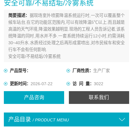
安全可靠/不易结垢/冷雾系统
简要描述：
据现场室外喷雾降温系统运行时,一次可以覆盖整个
候车站台,在它的功能区范围内,可以有效降温5℃以上.而且越是
高温的天气环境,降温效果越明显.现场的工程人员告诉记者,该系
统降温的同时,用水并不多.一套系统持续运行12小时,约需消耗
30~40升水.水质经过处理之后再形成雾喷出,对市民候车和安全
行车不会有任何影响.
安全可靠/不易结垢/冷雾系统
产品型号：
厂商性质：
生产厂家
更新时间：
2026-07-22
访 问 量：
3022
产品咨询
联系我们
产品目录
/ PRODUCT MENU