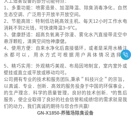
人工造雾设备的部分功能特点：
1、多重功能：喷雾造景、加湿降温、除臭消毒净化，自然
生态空调、广泛用于开放半开放空间。
2、节能高效：特制低功耗高效主机、每天12小时工作水电
消耗不到2元钱，可快速降温3~9℃。
3、健康舒适：超高负氧离子弥漫、雾化水汽直接带走空中
悬浮颗粒，清爽空间怡神康健。
4、使用方便：自来水净化后直接循环，或者是采用水桶注
水都可以，用水方式可根据用户具体情况选择。
5、精巧实用：外观精巧美观、布局因地制宜，室内室外或
壁挂或直立或平放或移动均可。
公司拥有专业的技术和服务团队,秉承＂科技兴企＂的宗旨，
以真诚．专业．创新．高效的服务投身于中国的环保事业，
的生产理念．科学的质量管理，良好的技术创新．*的售后
服务，使企业取得了良好的社会信誉和成绩!您的需求就是我
们的动力，我们真诚的期待与您合作共赢!
GN-X1850-养殖场除臭设备