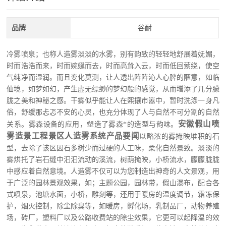
品牌
谷耐
冷雾喷泉；也称人造雾淡淡的水雾，别有韵致的轻轻地舒展着妩媚，
时而浩浩而来，时而婉蜒而去，时而高耸入云，时而低回萦绕，使空
气纯净而湿润。而且变化莫测，让人透出阵阵沁人心脾的陿意，如临
仙境，如梦如幻，产生虚无缥缈的梦幻般的感觉，从而增添了几分朦
胧之美和神秘之感。干雾似乎能让人在熙攘市嚣中，暂时洗涤一身凡
俗，舒缓那忐忑不安的心灵，也充分体现了人与自然不可分割的自然
安徽假山喷
关系。雾森设备的应用，塑造了雾森*的造型与韵味。
雾造景工程景区人造雾系统产品要闻
以略浓的雾掩映堆积的石
型，去除了该区因石多树少而过硬的人工味，柔化自然景致。淡淡的
雾烘托了岩石缝中汩汩流动的溪流，树荫掩映，小桥流水，朦朦胧胧
中感应着自然意境。人造雾不仅可以为您制造出神奇的人文景观，用
于广泛的园林景观效果，如；主题公园，园林带，假山瀑布，配合各
式喷泉，池塘水面，小桥，雕刻等，还用于暖房的温度调节，霜冻保
护，烟火控制，除尘除臭等，如暖房，孵化场，乳制品厂，动物养殖
场，砖厂，塑料厂以及公路收费站的除尘效果，它更可以起降温的效