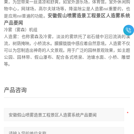
果，为您带来一丝清凉和舒爽，如室外游乐场，体育馆，室外休闲购
物中心，网球场，高尔夫球场等，降温除尘是人造雾zui重要的，也
安徽假山喷雾造景工程景区人造雾系统
是应用zui普遍的功能。
产品要闻
冷雾（雾森）机组
人造雾：也称雾森及冷雾，淡淡的雾烘托了岩石缝中汩汩流淌的溪
流，树荫掩映。小桥流水。朦朦胧胧中感应着自然意境。人造雾不仅
可以为您制造出神奇的人文景观。用于广泛的园林景观效果，如主题
公园、园林带、假山瀑布、配合各式喷泉、池塘水面、小桥、雕塑
等。
产品咨询