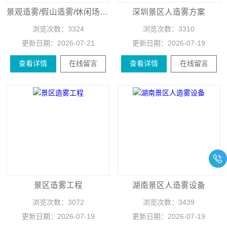
景观造雾/假山造雾/休闲场所造雾
深圳景区人造雾方案
浏览次数：
3324
浏览次数：
3310
更新日期：
2026-07-21
更新日期：
2026-07-19
查看详情
在线留言
查看详情
在线留言
景区造雾工程
湖南景区人造雾设备
浏览次数：
3072
浏览次数：
3439
更新日期：
2026-07-19
更新日期：
2026-07-19