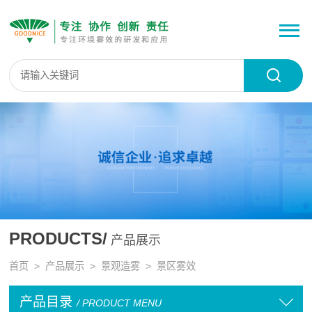
PRODUCTS/
产品展示
首页
>
产品展示
>
景观造雾
>
景区雾效
产品目录
/ PRODUCT MENU