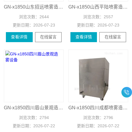
GN-x1850山东招远喷雾造景设备绎雾效设备
GN-x1850山西平陆喷雾造景设备舞台演绎雾效
浏览次数：
2644
浏览次数：
2557
更新日期：
2026-07-23
更新日期：
2026-07-23
查看详情
在线留言
查看详情
在线留言
GN-x1850四川眉山景观造雾设备
GN-x1850四川成都喷雾造景设备舞台演绎雾效
浏览次数：
2794
浏览次数：
2796
更新日期：
2026-07-22
更新日期：
2026-07-22