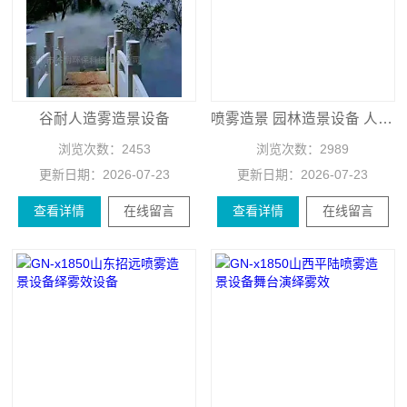
谷耐人造雾造景设备
喷雾造景 园林造景设备 人造雾
浏览次数：
2453
浏览次数：
2989
更新日期：
2026-07-23
更新日期：
2026-07-23
查看详情
在线留言
查看详情
在线留言