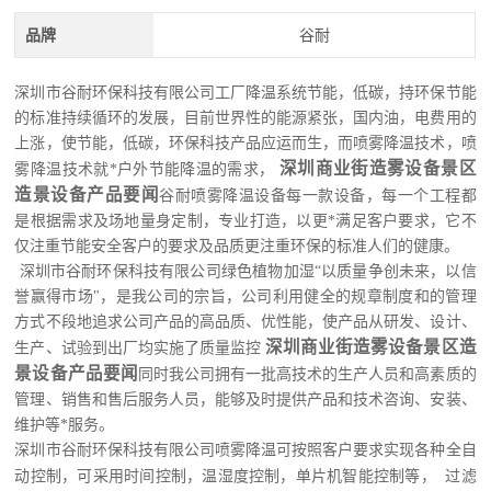
品牌
谷耐
深圳市
谷耐环保科技
有限公司工厂降温系统节能，低碳，持环保节能
的标准持续循环的发展，目前世界性的能源紧张，国内油，电费用的
上涨，使节能，低碳，环保科技产品应运而生，而喷雾降温技术，喷
深圳商业街造雾设备景区
雾降温技术就*户外节能降温的需求，
造景设备产品要闻
谷耐
喷雾降温设备每一款设备，每一个工程都
是根据需求及场地量身定制，专业打造，以更*满足客户要求，它不
仅注重节能安全客户的要求及品质更注重环保的标准人们的健康。
深圳市
谷耐环保科技
有限公司绿色植物加湿“以质量争创未来，以信
誉赢得市场"，是我公司的宗旨，公司利用健全的规章制度和的管理
方式不段地追求公司产品的高品质、优性能，使产品从研发、设计、
深圳商业街造雾设备景区造
生产、试验到出厂均实施了质量监控
景设备产品要闻
同时我公司拥有一批高技术的生产人员和高素质的
管理、销售和售后服务人员，能够及时提供产品和技术咨询、安装、
维护等*服务
。
深圳市
谷耐环保科技
有限公司喷雾降温可按照客户要求实现各种全自
动控制，可采用时间控制，温湿度控制，单片机智能控制等，
过滤