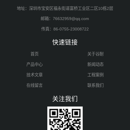
地址：深圳市宝安区福永街道富桥工业区二区10栋2层
邮箱：76632959@qq.com
传真：86-0755-23008722
快速链接
首页
关于谷耐
产品中心
新闻动态
技术文章
工程案例
在线留言
联系我们
关注我们