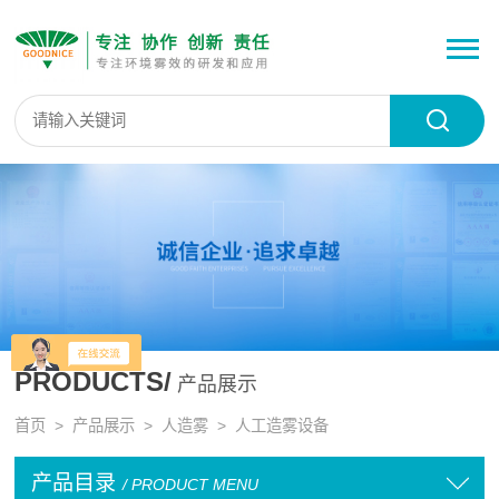
PRODUCTS/
产品展示
首页
>
产品展示
>
人造雾
>
人工造雾设备
产品目录
/ PRODUCT MENU