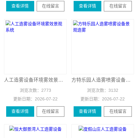
查看详情
在线留言
查看详情
在线留言
人工造雾设备环境雾效景观系统
方特乐园人造雾喷雾设备景观造雾
浏览次数：
2773
浏览次数：
3132
更新日期：
2026-07-22
更新日期：
2026-07-22
查看详情
在线留言
查看详情
在线留言