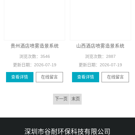
贵州酒店喷雾造景系统
山西酒店喷雾造景系统
浏览次数：
3546
浏览次数：
2887
更新日期：
2026-07-19
更新日期：
2026-07-19
查看详情
在线留言
查看详情
在线留言
下一页
末页
深圳市谷耐环保科技有限公司