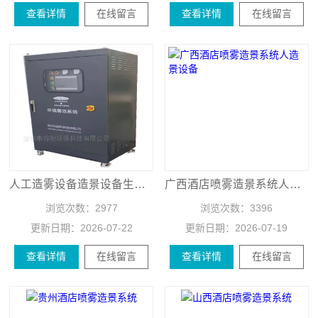
查看详情
在线留言
查看详情
在线留言
人工造雾设备造景设备生产厂家
广西酒店喷雾造景系统人造景设备
浏览次数：
2977
浏览次数：
3396
更新日期：
2026-07-22
更新日期：
2026-07-19
查看详情
在线留言
查看详情
在线留言