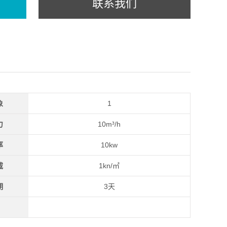
联系我们
象
1
力
10m³/h
率
10kw
载
1kn/㎡
期
3天