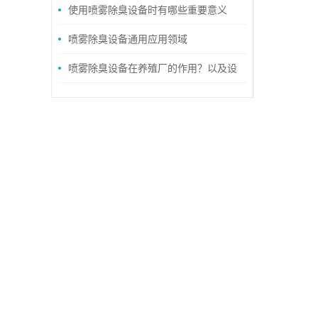
垃圾站异味治理设备详解
使用喷雾除臭设备时有哪些重要意义
呢？
喷雾除臭设备通用应用领域
喷雾除臭设备在养殖厂的作用？以及设
备的正确养护