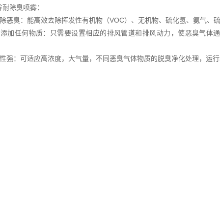
谷耐除臭喷雾：
效除恶臭：能高效去除挥发性有机物（VOC）、无机物、硫化氢、氨气、
需添加任何物质：只需要设置相应的排风管道和排风动力，使恶臭气体
应性强：可适应高浓度，大气量，不同恶臭气体物质的脱臭净化处理，运行