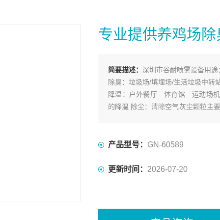
专业提供养鸡场除
简要描述：
深圳市谷耐喷雾设备用途
除臭：垃圾场/填埋场/生活垃圾中转
降温：户外餐厅 体育馆 运动场机
的降温 除尘：清除空气灰尘颗粒主
公园 温室 面粉加工厂等增加空
农业：用于家庭农庄 蘑菇培植场 
产品型号：
GN-60589
更新时间：
2026-07-20