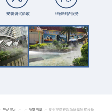
>
产品展示
> >
喷雾除臭
> 专业提供养鸡场除臭喷雾设备