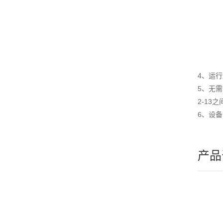
4、运
5、无
2-13
6、设
产品