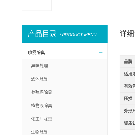
产品目录
详细
/ PRODUCT MENU
喷雾除臭
品牌
异味处理
适用
滤池除臭
有效
养殖场除臭
压损
植物液除臭
外形
化工厂除臭
资质
生物除臭