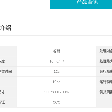
产品咨询
介绍
谷耐
处理对
浓度
10mg/m³
处理能
停留时间
12s
运行功
10pa
运行荷
尺寸
900*8001700m
供货周
认证
CCC