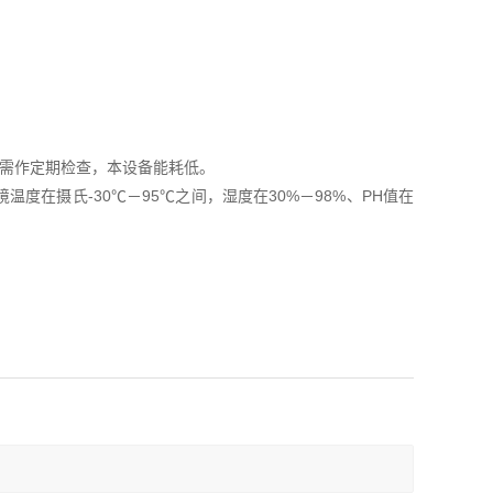
只需作定期检查，本设备能耗低。
度在摄氏-30℃－95℃之间，湿度在30%－98%、PH值在