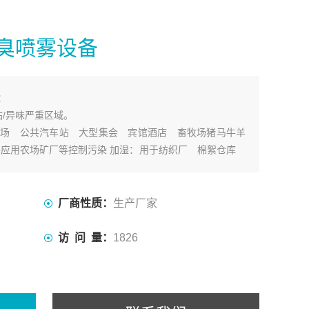
臭喷雾设备
：
站/异味严重区域。
场 公共汽车站 大型集会 宾馆酒店 畜牧场猪马牛羊
要应用农场矿厂等控制污染 加湿：用于纺织厂 棉絮仓库
气湿度。
马戏竞技场 鸟舍狗窝及喂养场地。
厂商性质：
生产厂家
访 问 量：
1826