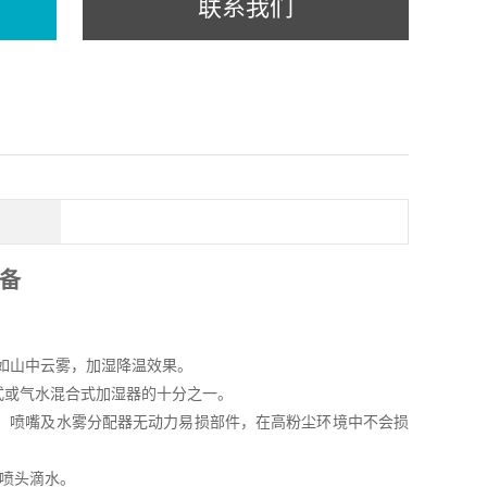
联系我们
备
,尤如山中云雾，加湿降温效果。
式或气水混合式加湿器的十分之一。
转，喷嘴及水雾分配器无动力易损部件，在高粉尘环境中不会损
喷头滴水。