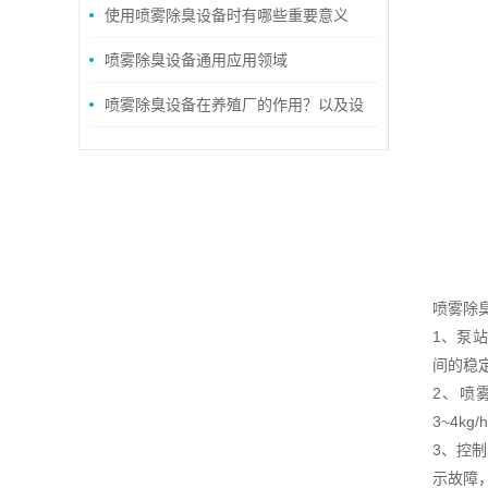
垃圾站异味治理设备详解
使用喷雾除臭设备时有哪些重要意义
呢？
喷雾除臭设备通用应用领域
喷雾除臭设备在养殖厂的作用？以及设
备的正确养护
喷雾除
1、泵站
间的稳
2、喷雾
3~4kg/
3、控
示故障