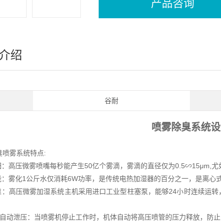
产品咨询
介绍
谷耐
喷雾除臭系统设
臭喷雾系统特点:
细：高压微雾喷嘴每秒能产生50亿个雾滴，雾滴的直径仅为0.5∽15μm
 能：雾化1公斤水仅消耗6W功率，是传统电热加湿器的百分之一，是离心
 靠：高压微雾加湿系统主机采用进口工业型柱塞泵，能够24小时连续运
全自动泄压：当喷雾机停止工作时，机体自动将高压喷管的压力释放，防止