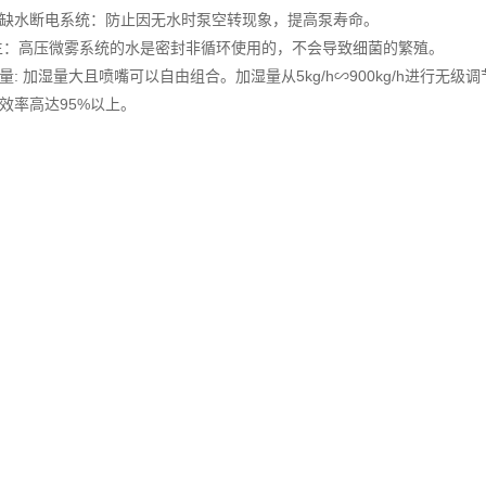
动缺水断电系统：防止因无水时泵空转现象，提高泵寿命。
 生：高压微雾系统的水是密封非循环使用的，不会导致细菌的繁殖。
量: 加湿量大且喷嘴可以自由组合。加湿量从5kg/h∽900kg/h进行无级调
效率高达95%以上。