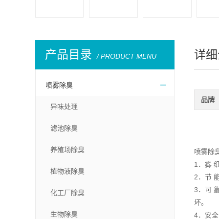
产品目录
详细
/ PRODUCT MENU
喷雾除臭
品牌
异味处理
滤池除臭
养殖场除臭
喷雾除
1．雾 
植物液除臭
2．节
3．可
化工厂除臭
坏。
生物除臭
4．安