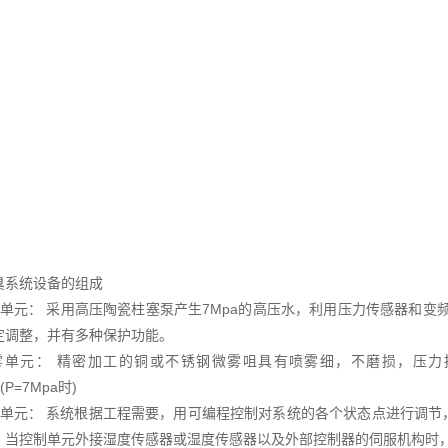
臭系统设备的组成
单元： 采用高压陶瓷柱塞泵产生7Mpa的高压水，利用压力传感器和变频器对泵
定调整，并有多种保护功能。
单元： 精密加工的铜或不锈钢微雾咀具有喷雾细，不磨损，压力损失小的特点
h(P=7Mpa时)
制单元： 系统根据工程需要，用可编程控制对系统的各个状态点进行调
，当控制单元外接湿度传感器或湿度传感器以及外部控制器的伺服机构时