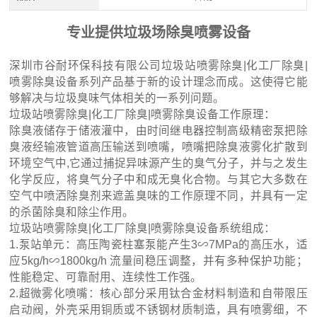
专业提供垃圾场除臭喷雾设备
深圳市谷耐环保科技有限公司垃圾站喷雾除臭|化工厂除臭|
喷雾除臭设备系列产品基于新的设计理念而成。这使得它能
够解决与垃圾臭味气体相关的一系列问题。
垃圾站喷雾除臭|化工厂除臭|喷雾除臭设备工作原理：
除臭液储存于储液灌中，由时间继电器控制高级精密泵把除
臭液经输液管道高压输送到喷嘴，喷嘴把除臭液雾化扩散到
环境空气中,它通过捕捉异味源产生的臭气分子，并与之发生
化学反应，将臭气分子中和成无臭化合物。与其它大多数在
空气中喷洒除臭剂来遮盖臭味的工作原理不同，并具有一定
的杀菌除臭和除尘作用。
垃圾站喷雾除臭|化工厂除臭|喷雾除臭设备系统组成：
1.泵站单元：高压陶瓷柱塞泵能产生3∽7MPa的高压水，适
应5kg/h∽1800kg/h 流量间稳压调整，并有多种保护功能；
性能稳定、可靠耐用、连续性工作强。
2.超微雾化喷嘴：核心部分采用钛合金材料制造和自带限压
启动阀，外壳采用铜质或不锈钢材质制造，具有喷雾细，不