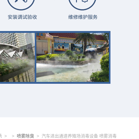
示
> >
喷雾除臭
> 汽车进出通道养殖场消毒设备 喷雾消毒