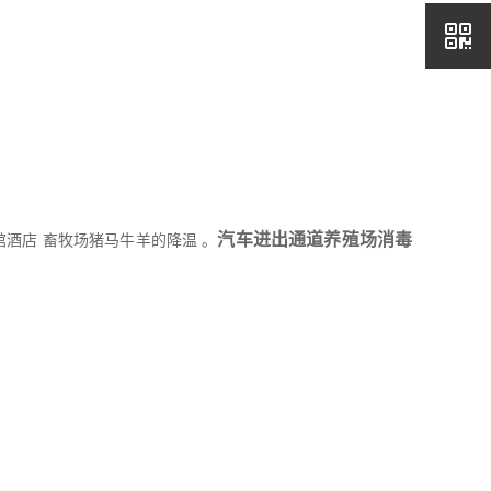
汽车进出通道养殖场消毒
馆酒店 畜牧场猪马牛羊的降温 。