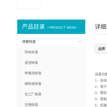
产品目录
详细
/ PRODUCT MENU
喷雾除臭
品牌
异味处理
滤池除臭
养殖场除臭
设备功
1、自
植物液除臭
2、电
3、雾
化工厂除臭
4、智
生物除臭
5、机