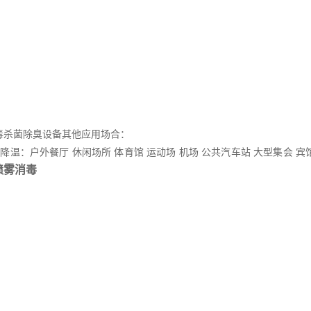
毒杀菌除臭设备其他应用场合：
温：户外餐厅 休闲场所 体育馆 运动场 机场 公共汽车站 大型集会 宾
喷雾消毒