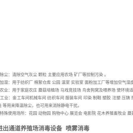
尘：清除空气灰尘 颗粒 主要应用农场 矿厂等控制污染 。
湿：用于纺织厂 棉絮仓库 公园 温室 实验室 面粉加工厂等增加空气湿度
业：用于家庭农庄 蘑菇培植场 马戏竞技场 鸟舍狗窝及喂养场 使环境适
：金工车间机械车间 纺织车间 服装车间 印染 制鞋 塑胶 注塑 压铸 热
造 等用来降温除尘，也可用来消除静电干扰。
殊使用场所：花园 动物园 购物中心 展览会 电影院 花木养殖畜牧业 
进出通道养殖场消毒设备 喷雾消毒