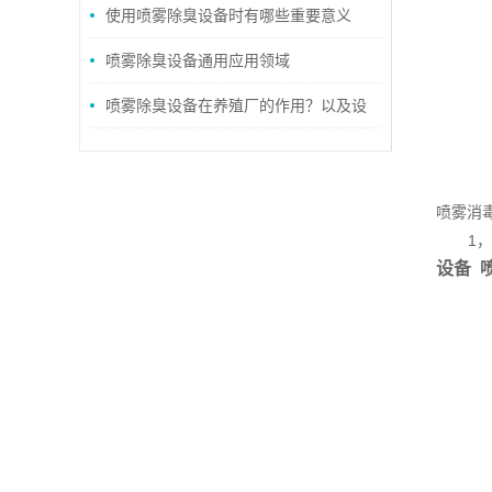
垃圾站异味治理设备详解
使用喷雾除臭设备时有哪些重要意义
呢？
喷雾除臭设备通用应用领域
喷雾除臭设备在养殖厂的作用？以及设
备的正确养护
喷雾消
1，降
设备 