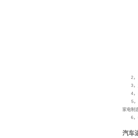
2，除
3，加
4，农
5，工业
家电制
6，特
汽车