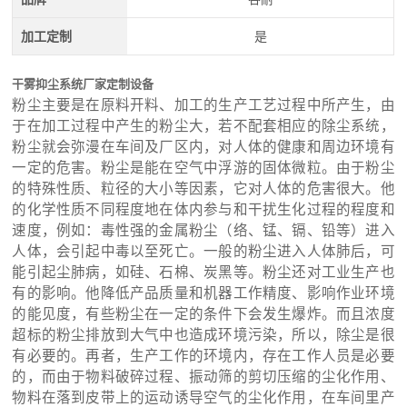
加工定制
是
干雾抑尘系统厂家定制设备
粉尘主要是在原料开料、加工的生产工艺过程中所产生，由
于在加工过程中产生的粉尘大，若不配套相应的除尘系统，
粉尘就会弥漫在车间及厂区内，对人体的健康和周边环境有
一定的危害。粉尘是能在空气中浮游的固体微粒。由于粉尘
的特殊性质、粒径的大小等因素，它对人体的危害很大。他
的化学性质不同程度地在体内参与和干扰生化过程的程度和
速度，例如：毒性强的金属粉尘（络、锰、镉、铅等）进入
人体，会引起中毒以至死亡。一般的粉尘进入人体肺后，可
能引起尘肺病，如硅、石棉、炭黑等。粉尘还对工业生产也
有的影响。他降低产品质量和机器工作精度、影响作业环境
的能见度，有些粉尘在一定的条件下会发生爆炸。而且浓度
超标的粉尘排放到大气中也造成环境污染，所以，除尘是很
有必要的。再者，生产工作的环境内，存在工作人员是必要
的，而由于物料破碎过程、振动筛的剪切压缩的尘化作用、
物料在落到皮带上的运动诱导空气的尘化作用，在车间里产