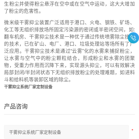
生粉尘并使得粉尘悬浮在空中或在空气中运动，这大大增加
了粉尘的危害性。
微米级干雾抑尘装置广泛适用于港口、火电、钢铁、矿场、
化工等无组织排放场所固定污染源的密闭或半密闭空间，如:
翻车机房、干雾抑尘技术是一种优于通过传统喷雾除尘技术
的技术，已在矿山、电厂、港口、垃圾处理站等场所有了广
泛应用。干雾抑尘技术是通过“云雾”化的水雾来捕捉粉尘，
让水雾与空气中的粉尘颗粒结合，形成粉尘和水雾的团聚
物，受重力作用而沉降下来，实现源头抑尘，可以有效解决
局部封闭/半封闭状态下无组织排放粉尘的处理难题，如进料
斗和给料机等装卸区域的除尘。
干雾抑尘系统厂家定制设备
产品咨询