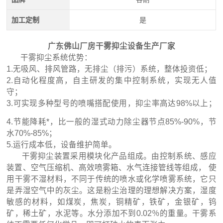
加工定制
是
广东佛山厂房干雾抑尘设备生产厂家
干雾抑尘系统优势：
1.无吸风、排风管路，无排尘（排污）系统，整体投资低；
2.自动化程度高，自主研发的集中控制系统，实现无人值
守；
3.可实现多种型号的喷嘴搭配使用，抑尘率高达98%以上；
4.节能降耗*，比一般的湿式动力除尘器节点85%-90%，节
水70%-85%；
5.运行成本低，设备维护简单。
干雾抑尘装置采用模块化产品组成。由控制系统、感应
装置、空气压缩机、高效喷雾箱、水气连接管线等组成， 使
用干雾不湿材料，不同于传统的喷水或化学喷雾系统，它只
是弄湿空气中的灰尘。这是粉尘治理的理想解决方案，湿度
敏感的材料，如煤炭，焦炭，铜精矿，铁矿，金银矿，钨
矿，稀土矿，水泥等。水分添加不到0.02％的重量。干雾系