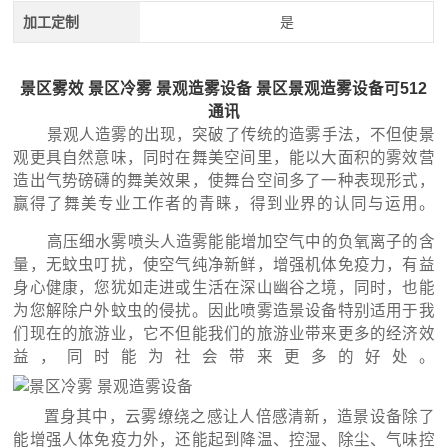
加工定制
是
景区雾效 景区冷雾 景观造雾设备 景区景观造雾设备可512
通讯
景观人造雾的出现，突破了传统的造雾手法，不但使景
观更具自然意味，同时在舞美空间里，能以大面积的雾效营
造出气势磅礴的舞美效果，使舞台空间多了一种表现形式，
赢得了舞美专业工作者的青睐，得到业界的认同与运用。
高压细水雾喷头人造雾能能增加空气中的负氧离子的含
量，无蚊虫叮扰，使空气纯净新鲜，增强机体免疫力，有益
身心健康，您犹如走进或生活在深山幽谷之境，同时，也能
为您解除户外蚊虫的侵扰。因此喷雾造景设备特别适用于我
们现在的旅游业，它不但能我们的旅游业带来更多的经济效
益，同时能为社会带来更多的好处。
置身其中，云雾缭绕之感让人倍感清新，造景设备除了
能增强人体免疫力外，还能起到降温、控湿、除尘、气味控