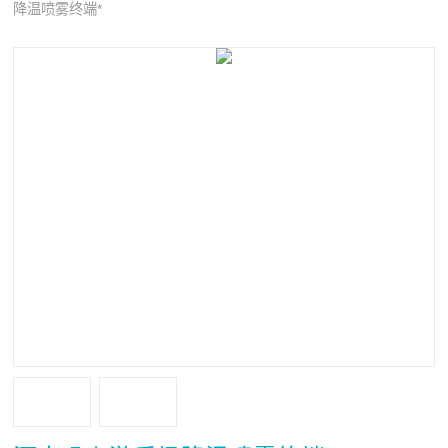
降温喷雾终端*