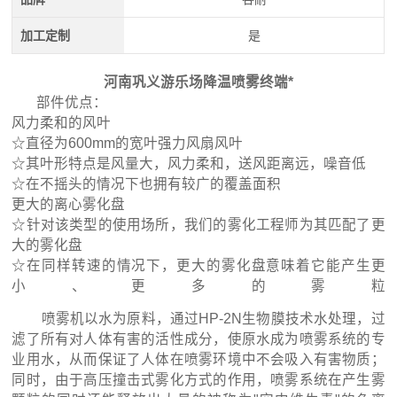
加工定制
是
河南巩义游乐场降温喷雾终端*
部件优点：
风力柔和的风叶
☆直径为600mm的宽叶强力风扇风叶
☆其叶形特点是风量大，风力柔和，送风距离远，噪音低
☆在不摇头的情况下也拥有较广的覆盖面积
更大的离心雾化盘
☆针对该类型的使用场所，我们的雾化工程师为其匹配了更
大的雾化盘
☆在同样转速的情况下，更大的雾化盘意味着它能产生更
小、更多的雾粒
喷雾机以水为原料，通过HP-2N生物膜技术水处理，过
滤了所有对人体有害的活性成分，使原水成为喷雾系统的专
业用水，从而保证了人体在喷雾环境中不会吸入有害物质；
同时，由于高压撞击式雾化方式的作用，喷雾系统在产生雾