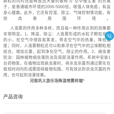
颗粒的同时还能释放出大量的被称为"空中维生素"的负离
子，是普通城市环境的2000-5000倍，增强人体免疫，有益
身心健康。此外，它还有控湿、除尘、气味控制等功能，有
效改善周围环境。
人造雾的作用多种多样，而且每一种作用达到的效果都
非常明显。1、降温、除尘：人造雾形成的水粒子颗粒非常
的小，在空气中很容易蒸发，带走空气中的热量，降低温
度；同时，人造雾颗粒还可以和悬浮在空气中的尘埃颗粒相
结合，增加比重，起到净化空气，除尘的作用。2、病虫害
防治：园林植物病虫害防治及局部浇灌作用。系统中安装1
台药物泵，在植物出现病虫害时，将杀虫杀菌剂通过雾化在
极短时间内形成雾团将植物包围，可有效达到杀虫灭菌的作
用，也可起到浇灌效果。
河南巩义游乐场降温喷雾终端*
产品咨询