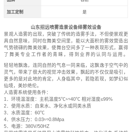
加工定制
是
山东招远喷雾造景设备绎雾效设备
景观人造雾的出现，突破了传统的造雾手法，不但使景观更
具自然意味，同时在舞美空间里，能以大面积的雾效营造出
气势磅礴的舞美效果，使舞台空间多了一种表现形式，赢得
了舞美专业工作者的青睐，得到业界的认同与运用。
轻轻地飘逸，连同自然的气息一同来临，这飘逸于空气中的
灵气，带来了很大的视觉冲击效果，飘起的不仅仅是吸引，
更多的是对此地的肯定，人身临其中，若隐若现，如梦幻似
仙境，美妙绝伦。
人造雾系统使用条件：
1．环境温湿度：主机温度5℃∽40℃ 相对湿度≤99%
2．使用水质：自来水、净化水或同类水质
3．水质温度：60℃
4．供水压力：0.03∽0.8Mpa
5．电源：380V/50HZ