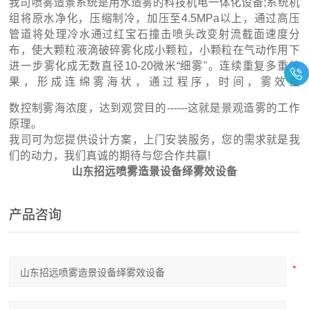
我司喷雾造景系统是用水造雾的科技机电一体化设备;系统机
组将原水净化，压缩制冷，加压至4.5MPa以上，通过高压
管道将处理冷水通过红宝石撞击喷头改变射流截面速度分
布，使大颗粒液滴破碎雾化成小颗粒，小颗粒在气动作用下
进一步雾化成无数直径10-20微米“细雾"。连续重复多重效
果，形成连绵雾海状，通过程序，时间，雾效重
数控制雾海浓度，达到观赏目的------这就是景观造雾的工作
原理。
我司可为您提供设计方案，上门安装服务，您的需求就是我
们的动力，我们真诚的期待与您合作共赢!
山东招远喷雾造景设备绎雾效设备
产品咨询