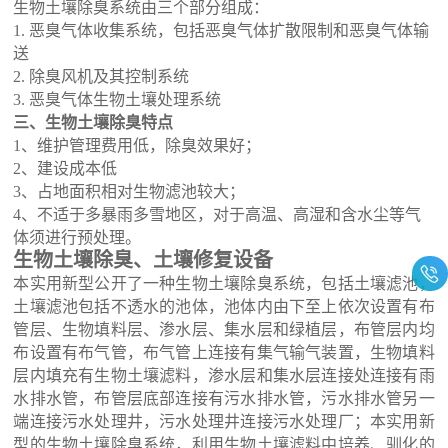
生物土壤除臭系统由三个部分组成：
1. 恶臭气体收集系统，包括恶臭气体扩散限制和恶臭气体输
送
2. 除臭风机及其控制系统
3. 恶臭气体生物土壤处理系统
三、生物土壤除臭特点
1、维护管理费用低，除臭效果好；
2、建设成本低
3
、占地面积相对生物滤池较大；
4、不适于多暴雨多雪地区，对于高温、高湿和含水尘等气
体须进行预处理。
生物土壤除臭、土壤修复设备
本实用新型公开了一种生物土壤除臭系统，包括土壤滤池，
土壤滤池包括不透水的池体，池体内由下至上依次设置有布
管层、生物填料层、渗水层、集水层和绿植层，布管层内均
布设置有布气管，布气管上连接有集气输气装置，生物填料
层内填充有生物土壤滤料，渗水层和集水层连接处连接有雨
水排水管，布管层底部连接有污水排水管，污水排水管另一
端连接污水处理井，污水处理井连接污水处理厂；本实用新
型的生物土壤除臭系统，利用生物土壤滤料中培养、驯化的