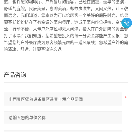
道，也许您的咖啡厅、户外餐厅的顾客，已经在抱怨，豪华的装潢，
舒适的庭院，良辰美景，咖啡美酒，却蚊虫滋生，又闷又热，让人敬
而远之，我们知道，您本以为可以给顾客一个美好的庭院时光，结果
顾客却纷纷挤在了有空调的室内餐厅，造成了室内座位拥挤，空气混
浊，行动不便，大量户外座位却无人问津，投入在户外庭院的资金都
打了水漂？我们知道，您希望您投入的每一分资金都能产生回报；您
希望您的户外餐厅成为顾客频繁光顾的一道风景线；您希望户外的庭
院清凉，舒适，让顾客流连忘返
。
产品咨询