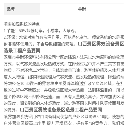
品牌
谷耐
喷雾加湿系统的特点
1.节能：50W超低功率，小成本，大景观。
2.环保：水雾对空气有洗涤作用，可以净化空气，喷雾系统的水是密
山西景区雾效设备景区
封非循环使用的，不会导致细菌的繁殖。
造景工程产品要闻
深圳市
谷耐环保科技
有限公司学区房降温方法采以水为原料的纯物理
方式，以气雾双流蒸发吸热的方式，在降温过程中并不产生其它有害
物质，不对环境二次污染，且降温效果迅速，游客体验感及人体舒适
度大大增强，细雾降温原理为气雾双流、蒸发吸热的原理，降温终端
将颗径在10-30微米的雾颗粒由喷雾降温输送扩散至降温区域，在扩
散的过程中不断蒸发，并吸收该区域大量热能，达到降温目的，所以
整个降温区域不但降温迅速，而且含有大量的负离子，并增加该区域
的湿度，调节到好的人体舒适度，减少游客因长时间排队等候而引发
山西景区雾效设备景区造景工程产品要闻
的意外。
喷雾加湿系统采用进口设备瞬间使您的户外区域降温3-10度，使您的
户外营业区提高上座率 提升环境档次，拥有更*的竞争力，我们知