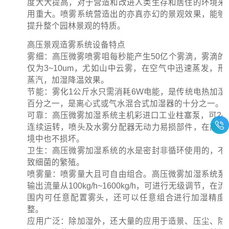
度大大提高，对于营造和改进人类生存和居住的环境来
用重大。喷雾系统营造出的亦真亦幻的景观效果，能够
提升整个园林景观的特质。
高压景观造雾系统设备特点
雾细：高压微雾喷雾咀每秒能产生50亿个雾滴，雾滴的
仅为3~10um，尤如山中云雾，在空气中迅速蒸发，形
蒸汽，加湿降温效果。
节能：雾化1公斤水只需消耗6W电能，是传统电热加湿
百分之一，是离心式或气水混合式加湿器的十分之一。
可靠：高压微雾加湿系统主机彩进口工业柱塞泵，可24
连续运转，喷头及水雾分配器无动力易损部件，在高粉
境中也不损坏。
卫生：高压微雾加湿系统的水是密封非循环使用的，不
致细菌的繁殖。
喷雾量：喷雾量大且可自由组合。高压微雾加湿系统泵
输出流量从100kg/h~1600kg/h，可进行无级调节，在
围内可任意配置雾头，还可以任意组合进行加湿精度
整。
应用广泛：除加湿外，还大量的应用于造景、压尘、除