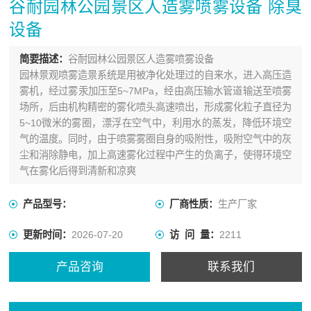
谷耐园林公园景区人造雾喷雾设备 除臭
设备
简要描述：
谷耐园林公园景区人造雾喷雾设备
园林景观喷雾造景系统是用被净化处理过的自来水，进入高压造
雾机，经过雾汞加压至5~7MPa，经由高压输水管道输送至喷雾
场所，后由机构精密的雾化喷头高速喷出，形成雾化粒子直径为
5~10微米的雾圈，漂浮在空气中，利用水的蒸发，降低环境空
气的温度。同时，由于喷雾雾圈自身的吸附性，吸附空气中的灰
尘和消除静电，加上高速雾化过程中产生的负离子，使得环境空
气在雾化后得到清新和凉爽
产品型号：
厂商性质：
生产厂家
更新时间：
2026-07-20
访 问 量：
2211
产品咨询
联系我们