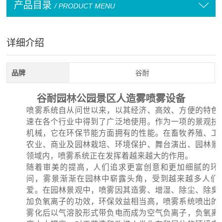
产品目录
/ PRODUCT MENU
详细介绍
品牌
谷耐
谷耐园林公园景区人造雾喷雾设备
喷雾系统自从问世以来，以其经济、高效、方便的特色
速在各个行业中得到了广泛地使用。作为一项的景观技
机械，它在环保节能方面拥有的性能。在畜牧养殖、工
农业、商业及园林栽培、环境保护、舞台演出、园林景
领域内，喷雾系统正在发挥着越来越大的作用。
随着审美的提高，人们追求更富创意和更加细腻的环
间，雾景渐渐在园林中崭露头角，受到越来越多人们
爱。在园林景观中，喷雾因其造雾、增湿、除尘、除臭
加负氧离子的功效，环保效益相当高，喷雾系统喷出的
雾化后以气溶胶形式带负电而成为空气负离子，负氧离