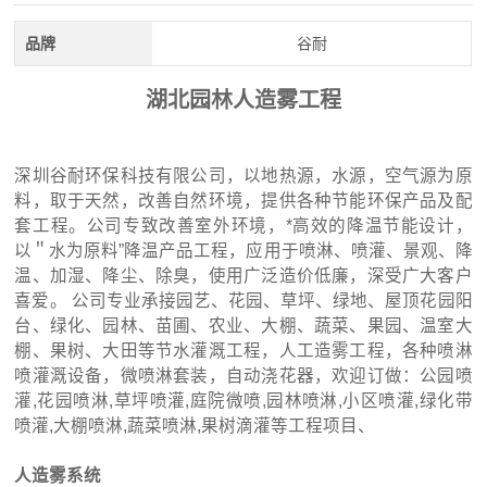
品牌
谷耐
湖北园林人造雾工程
深圳谷耐环保科技有限公司，以地热源，水源，空气源为原
料，取于天然，改善自然环境，提供各种节能环保产品及配
套工程。公司专致改善室外环境，*高效的降温节能设计，
以＂水为原料”降温产品工程，应用于喷淋、喷灌、景观、降
温、加湿、降尘、除臭，使用广泛造价低廉，深受广大客户
喜爱。 公司专业承接园艺、花园、草坪、绿地、屋顶花园阳
台、绿化、园林、苗圃、农业、大棚、蔬菜、果园、温室大
棚、果树、大田等节水灌溉工程，人工造雾工程，各种喷淋
喷灌溉设备，微喷淋套装，自动浇花器，欢迎订做：公园喷
灌,花园喷淋,草坪喷灌,庭院微喷,园林喷淋,小区喷灌,绿化带
喷灌,大棚喷淋,蔬菜喷淋,果树滴灌等工程项目、
人造雾系统