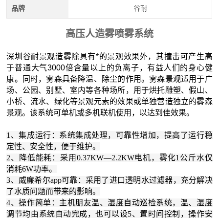
品牌
谷耐
高压人造雾喷雾系统
深圳谷耐景观造雾除具有*的景观效果外，其撞击可产生高
于普通大气3000倍含量以上的负离子，有益人们的身心健
康。同时，雾森具备降温、除尘的作用。雾森景观适用于广
场、公园、别墅、室内等各种场所，用于烘托雕塑、假山、
小桥、流水、绿化等景观元素的效果或单独营造独立的雾森
景观。该系统可单机或多机联机使用，以达到佳效果。
1、集成运行：系统集成处理，可靠性增加，提高了运行稳
定性、安全性，便于维护。
2、降低能耗：采用0.37KW—2.2KW电机，雾化1公斤水仅
消耗6W功率。
3、威廉希尔app可靠：采用了进口透明水过滤器，充分解决
了水质问题而带来的影响。
4、操作简单：主机朋友温、湿度自动巡检系统，温、湿度
调节均由系统自动完成，也可以设5、置时间控制，操作安