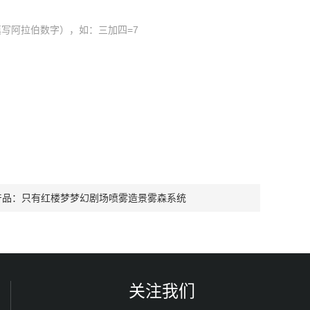
写阿拉伯数字），如：三加四=7
产品：
只有红楼梦梦幻剧场喷雾造景雾森系统
关注我们