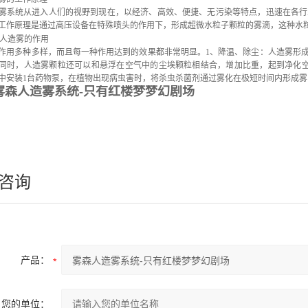
统从进入人们的视野到现在，以经济、高效、便捷、无污染等特点，迅速在各行
工作原理是通过高压设备在特殊喷头的作用下，形成超微水粒子颗粒的雾滴，这种水
人造雾的作用
作用多种多样，而且每一种作用达到的效果都非常明显。1、降温、除尘：人造雾形
同时，人造雾颗粒还可以和悬浮在空气中的尘埃颗粒相结合，增加比重，起到净化空
中安装1台药物泵，在植物出现病虫害时，将杀虫杀菌剂通过雾化在极短时间内形成
雾森人造雾系统-只有红楼梦梦幻剧场
咨询
产品：
您的单位：