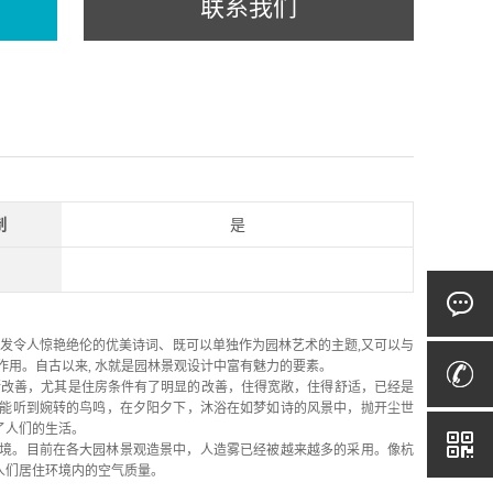
联系我们
制
是
不发令人惊艳绝伦的优美诗词、
既可以单独作为园林艺术的主题,又可以与
作用。自古以来, 水就是园林景观设计中富有魅力的要素。
不断改善，尤其是住房条件有了明显的改善，住得宽敞，住得舒适，已经是
能听到婉转的鸟鸣，在夕阳夕下，沐浴在如梦如诗的风景中，抛开尘世
了人们的生活。
境。目前在各大园林景观造景中，人造雾已经被越来越多的采用。像杭
人们居住环境内的空气质量。