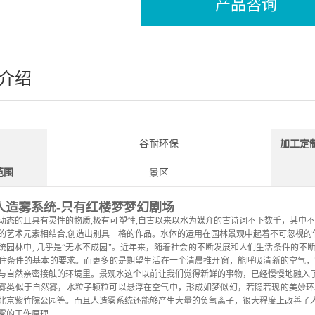
产品咨询
介绍
谷耐环保
加工定
范围
景区
人造雾系统-只有红楼梦梦幻剧场
动态的且具有灵性的物质,极有可塑性,
自古以来以水为媒介的古诗词不下数千，其中
的艺术元素相结合,创造出别具一格的作品。水体的运用在园林景观中起着不可忽视的
统园林中, 几乎是“无水不成园"。近年来，随着社会的不断发展和人们生活条件的
住条件的基本的要求。而更多的是期望生活在一个清晨推开窗，能呼吸清新的空气，
与自然亲密接触的环境里。景观水这个以前让我们觉得新鲜的事物，已经慢慢地融入
雾类似于自然雾，水粒子颗粒可以悬浮在空气中，形成如梦似幻，若隐若现的美妙环
北京紫竹院公园等。而且人造雾系统还能够产生大量的负氧离子，很大程度上改善了
雾的工作原理