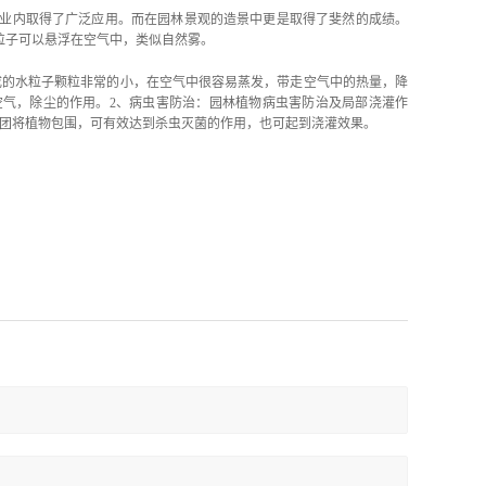
业内取得了广泛应用。而在园林景观的造景中更是取得了斐然的成绩。
粒子可以悬浮在空气中，类似自然雾。
成的水粒子颗粒非常的小，在空气中很容易蒸发，带走空气中的热量，降
气，除尘的作用。2、病虫害防治：园林植物病虫害防治及局部浇灌作
雾团将植物包围，可有效达到杀虫灭菌的作用，也可起到浇灌效果。