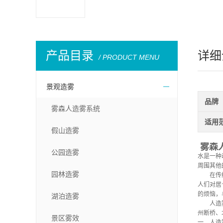
产品目录
详细
/ PRODUCT MENU
景观造雾
品牌
雾森人造雾系统
适用
假山造雾
雾森
公园造雾
水是一种
周围其他
园林造雾
在传
人们对居
的烦恼，
湖泊造雾
人造
州断桥、
景区雾效
一、
人造