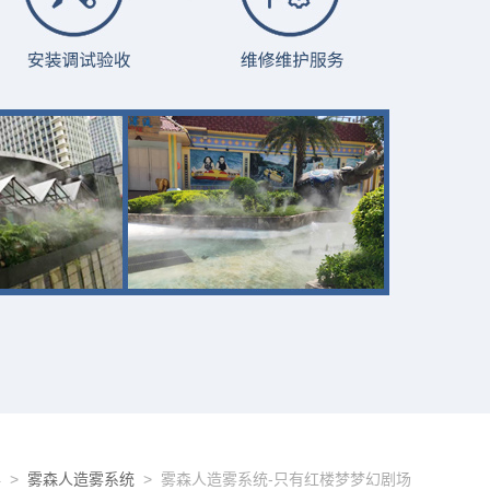
雾
>
雾森人造雾系统
> 雾森人造雾系统-只有红楼梦梦幻剧场