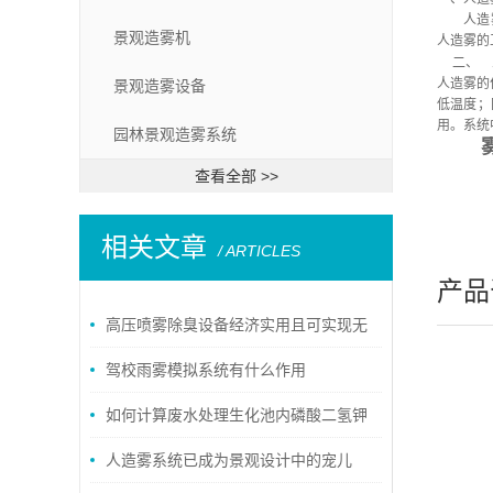
人造雾系
景观造雾机
人造雾的
二、
人造雾的
景观造雾设备
低温度；
用。系统
园林景观造雾系统
查看全部 >>
相关文章
/ ARTICLES
产品
高压喷雾除臭设备经济实用且可实现无
人自动控制
驾校雨雾模拟系统有什么作用
如何计算废水处理生化池内磷酸二氢钾
的投加量
人造雾系统已成为景观设计中的宠儿