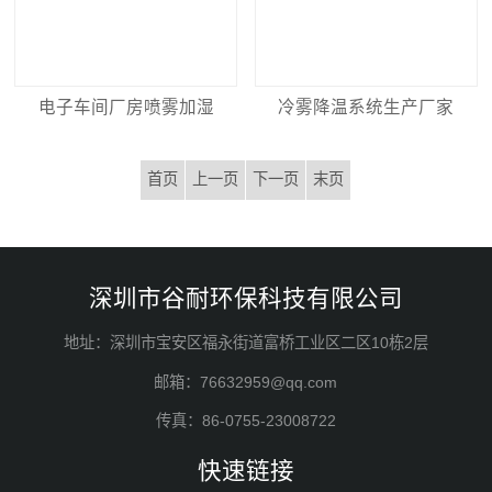
电子车间厂房喷雾加湿
冷雾降温系统生产厂家
首页
上一页
下一页
末页
深圳市谷耐环保科技有限公司
地址：深圳市宝安区福永街道富桥工业区二区10栋2层
邮箱：76632959@qq.com
传真：86-0755-23008722
快速链接