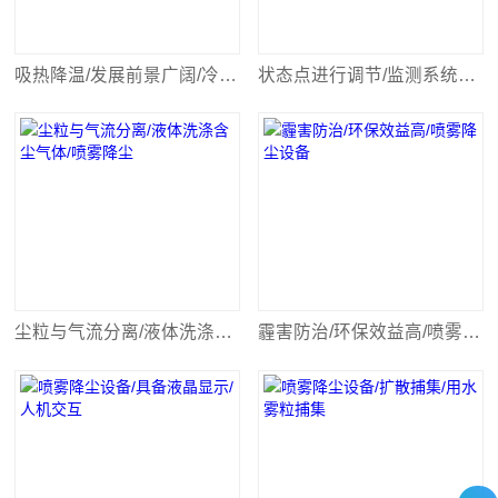
吸热降温/发展前景广阔/冷雾系统
状态点进行调节/监测系统功能/喷雾加湿
尘粒与气流分离/液体洗涤含尘气体/喷雾降尘
霾害防治/环保效益高/喷雾降尘设备