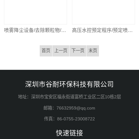
喷雾降尘设备/去除颗粒物/减少大气排放
高压水控预定程序/预定喷雾单元/喷雾降温
首页
上一页
下一页
末页
深圳市谷耐环保科技有限公司
地址：深圳市宝安区福永街道富桥工业区二区10栋2层
邮箱：76632959@qq.com
传真：86-0755-23008722
快速链接